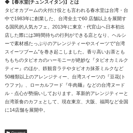
◆【春水堂(チュンスイタン)】とは
タピオカブームの火付け役とも言われる春水堂は台湾・台
中で1983年に創業した、台湾全土で60 店舗以上を展開す
る国民的人気カフェ。2013年に東京・代官山へ日本初出
店した際には3時間待ちの行列ができる店となり、ヘルシ
ーで素材感たっぷりのアレンジティーやスイーツで“台湾
スイーツブーム”を巻き起こしました。香り高いお茶とも
ちもちのタピオカのハーモニーが絶妙な『タピオカミルク
ティー』のほか、鉄観音ラテやタピオカ抹茶ミルクなど
50種類以上のアレンジティー、台湾スイーツの『豆花(ト
ウファ)』、ローカルフード『牛肉麺』などの台湾ヌード
ル・点心が勢揃いしております。革新的アレンジティーと
台湾茶食のカフェとして、現在東京、大阪、福岡など全国
に14店舗を展開中。