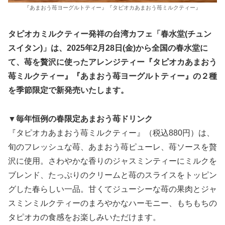
『あまおう苺ヨーグルトティー』『タピオカあまおう苺ミルクティー』
タピオカミルクティー発祥の台湾カフェ「春水堂(チュン
スイタン)」は、2025年2月28日(金)から全国の春水堂に
て、苺を贅沢に使ったアレンジティー『タピオカあまおう
苺ミルクティー』『あまおう苺ヨーグルトティー』の２種
を季節限定で新発売いたします。
▼毎年恒例の春限定あまおう苺ドリンク
『タピオカあまおう苺ミルクティー』（税込880円）は、
旬のフレッシュな苺、あまおう苺ピューレ、苺ソースを贅
沢に使用。さわやかな香りのジャスミンティーにミルクを
ブレンド、たっぷりのクリームと苺のスライスをトッピン
グした春らしい一品。甘くてジューシーな苺の果肉とジャ
スミンミルクティーのまろやかなハーモニー、もちもちの
タピオカの食感をお楽しみいただけます。