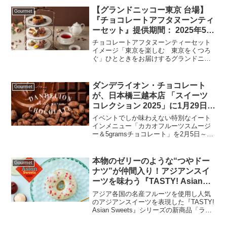
【グランドニッコー東京 台場】
Gourmet
『チョコレートアフタヌーンティ
ーセット』提供期間： 2025年5月
1日（木）～6月30日（月）
チョコレートアフタヌーンティーセット
イメージ「東京を楽しむ 東京をくつろ
ぐ」ひとときをお届けするグランドニッ
コー東京 台場は、吹き抜けのロビーフロ
アに心地よい光が降り注ぐ「The Lobby
Cafe」にて、多様なカカオ濃度を堪能す
ダンデライオン・チョコレート
Gourmet
る『チ...
が、日本橋三越本店 「スイーツ
コレクション 2025」に1月29日よ
り出店
イベントでしか味わえない特別なイート
インメニュー「カカオフルーツスムージ
ー＆5gramsチョコレート」を2月5日～2
月14日の期間限定で提供ダンデライオ
ン・チョコレート・ジャパン株式会社
（本社：東京都台東区、代表：堀淵清
本物のゼリーのような“つやドー
Gourmet
治）は、2016年の...
ナツ”が仲間入り！アジアンスイ
ーツを味わう『TASTY! Asian
Sweets』夏らしいブルーが涼や
アジア各国の名産フルーツを使用し人気
かな新フレーバー「ライチ ゼリ
のアジアンスイーツを表現した『TASTY!
Asian Sweets』シリーズの新商品「ライ
ー」8月13日（水）より期間限定
チ ゼリー」をクリスピー・クリーム・ド
販売
ーナツ全店舗（※1）で8月13日（水）か