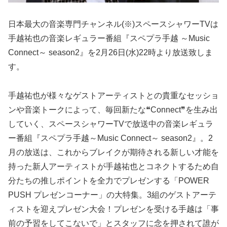
日本最大の音楽専門チャンネル(※)スペースシャワーTVは
手越祐也の音楽レギュラー番組『スペプラ手越 ～Music
Connect～ season2』を2月26日(水)22時より放送致しま
す。
手越祐也が様々なゲストアーティストとの貴重なセッショ
ンや音楽トークによって、毎回新たな❝Connect❞を生み出
していく、スペースシャワーTVで放送中の音楽レギュラ
ー番組『スペプラ手越～Music Connect～ season2』。2
月の放送は、これからブレイクが期待される新しい才能を
持った新人アーティストが手越祐也とコネクトするため自
分たちの推しポイントを全力でプレゼンする「POWER
PUSH プレゼンコーナー」の大特集。3組のゲストアーテ
ィストを迎えプレゼン大会！プレゼンを受ける手越は「事
前の予習をしてこないで」とスタッフに念を押されて誰が