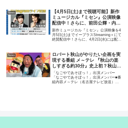
月12日（日）・13日（月・祝）の2日間、
Kアリーナ横浜で開催します。チケットは
8月5日（火）正午よりZOZO...
【4月5日(土)まで視聴可能】新作
News
ミュージカル『ミセン』公演映像
配信中！さらに、前田公輝・内海
啓貴による同時視聴＆副音声
新作ミュージカル『ミセン』公演映像を4
Instagramライブ配信を4月2日
月5日(土)までイープラスStreaming＋にて
絶賛配信中！さらに、4月2日(水)には配信
(水)19:00～開催決定！
をより一層楽しめる前田公輝(チャン・グ
レ役)・内海啓貴(ハン・ソギュル役)によ
るInstagramライブ配信も...
ロバート秋山がやりたい企画を実
News
現する番組 メ～テレ 『秋山の楽
しすぎる約30分』史上初？秋山が
演出する “ガチの教育番組” 「な
「なごやであそぼっ！」出演メンバー
ごやであそぼっ！」 で子どもた
「なごやであそぼっ！」出演メンバー■番
組内容メ～テレ（名古屋テレビ放送）制
ちが困惑！？6月28日（土）深夜
作の 月１回放送のバラエティ番組『秋山
０時～放送！YouTube & TVerで
の楽しすぎる約30分』。「秋山がやりた
見逃し配信
い企画を実現する」をテーマに“とにかく
楽しく”放送中！６...