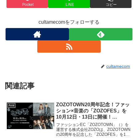
Pocket
LINE
コピー
cultamecomをフォローする
cultamecom
関連記事
ZOZOTOWN20周年記念！ファッ
Asia
ション×音楽の「ZOZOFES」を
10月12日・13日に開催！
YOASOBI・LE SSERAFIMの出
ファッションEC「ZOZOTOWN」（）を
演が決定
運営する株式会社ZOZOは、ZOZOTOWN
の20周年を記念した「ZOZOFES」を10