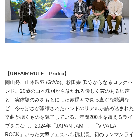
【UNFAIR RULE Profile】
岡山発、山本珠羽 (Gt/Vo)、杉田崇 (Dr.) からなるロックバ
ンド。20歳の山本珠羽から放たれる優しく芯のある歌声
と、実体験のみをもとにした赤裸々で真っ直ぐな歌詞な
ど、今っぽさが濃縮されたバンドのリアルが詰め込まれた
楽曲が聴くものを魅了している。年間200本を超えるライ
ブをこなし、2024年「JAPAN JAM」、「VIVA LA
ROCK」いった大型フェスへも初出演。初のワンマンライ