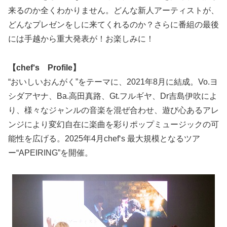
来るのか全くわかりません。どんな新人アーティストが、
どんなプレゼンをしに来てくれるのか？さらに番組の最後
には手越から重大発表が！お楽しみに！
【chef‘s Profile】
“おいしいおんがく”をテーマに、2021年8月に結成。Vo.ヨ
シダアヤナ、Ba.高田真路、Gt.フルギヤ、Dr吉島伊吹によ
り、様々なジャンルの音楽を混ぜ合わせ、遊び心あるアレ
ンジにより変幻自在に楽曲を彩りポップミュージックの可
能性を広げる。2025年4月chef‘s 最大規模となるツア
ー“APEIRING”を開催。