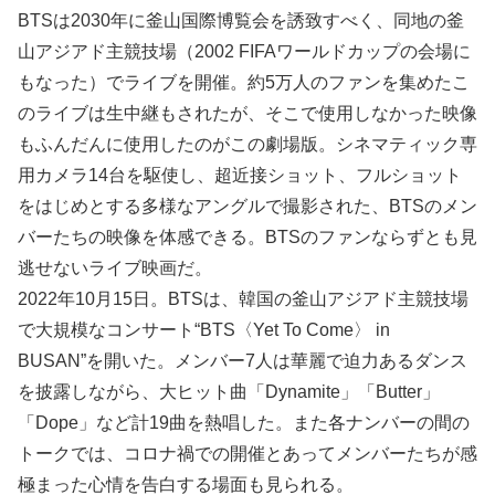
BTSは2030年に釜山国際博覧会を誘致すべく、同地の釜
山アジアド主競技場（2002 FIFAワールドカップの会場に
もなった）でライブを開催。約5万人のファンを集めたこ
のライブは生中継もされたが、そこで使用しなかった映像
もふんだんに使用したのがこの劇場版。シネマティック専
用カメラ14台を駆使し、超近接ショット、フルショット
をはじめとする多様なアングルで撮影された、BTSのメン
バーたちの映像を体感できる。BTSのファンならずとも見
逃せないライブ映画だ。
2022年10月15日。BTSは、韓国の釜山アジアド主競技場
で大規模なコンサート“BTS〈Yet To Come〉 in
BUSAN”を開いた。メンバー7人は華麗で迫力あるダンス
を披露しながら、大ヒット曲「Dynamite」「Butter」
「Dope」など計19曲を熱唱した。また各ナンバーの間の
トークでは、コロナ禍での開催とあってメンバーたちが感
極まった心情を告白する場面も見られる。