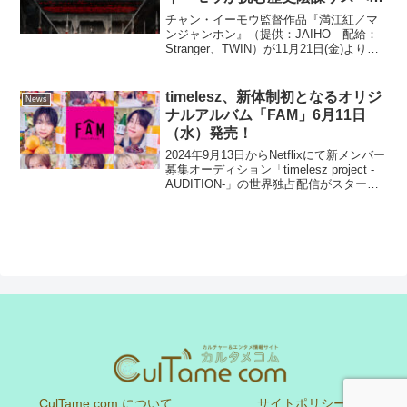
ス映画『満江紅／マンジャンホ
チャン・イーモウ監督作品『満江紅／マ
ン』 公開決定＆ポスタービジュ
ンジャンホン』（提供：JAIHO 配給：
Stranger、TWIN）が11月21日(金)より
アル＆場面写真&予告編解禁！
TOHOシネマズ シャンテほか全国公開い
たします！ポスタービジュアル・予告編
を場面写真9点と共に解禁！チャン・イ...
timelesz、新体制初となるオリジ
News
ナルアルバム「FAM」6月11日
（水）発売！
2024年9月13日からNetflixにて新メンバー
募集オーディション「timelesz project -
AUDITION-」の世界独占配信がスター
ト。2025年2月15日、同番組の最終話の
配信を経て新メンバーを迎え、新体制を
始動させたt...
CulTame com について
サイトポリシー