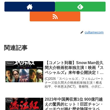
cultamecom
関連記事
【コメント到着】Snow Man佐久
News
間大介映画初単独主演！映画『ス
ペシャルズ』来年春公開決定！椎
名桔平、中本悠太(NCT)、青柳
(C)2026「スペシャルズ」フィルムパート
翔、小沢仁志豪華キャスト共演！
ナーズ佐久間大介映画初単独主演！椎名
桔平、中本悠太(NCT)、青柳翔、小沢仁志
豪華キャストと完全オリジナル作品で内
田英治監督(『マッチング』)と再タッグ!!
殺し屋役で本格ガンアクションも初挑
2023年中国興収第1位 900億円越
Asia
戦！『...
えの驚異的ヒット！巨匠チャン・
イーモウが挑む歴史陰謀サスペン