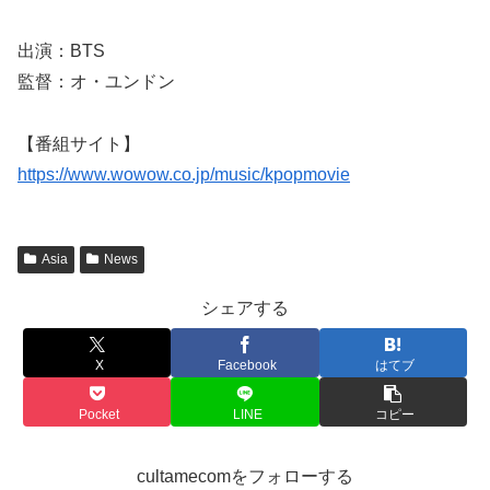
出演：BTS
監督：オ・ユンドン
【番組サイト】
https://www.wowow.co.jp/music/kpopmovie
Asia
News
シェアする
X
Facebook
はてブ
Pocket
LINE
コピー
cultamecomをフォローする