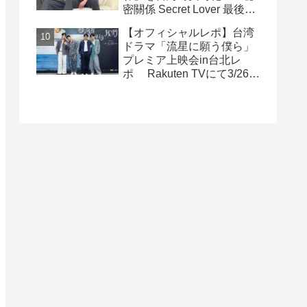
密關係 Secret Lover 最後の
約束』主演GUNO（王君
【オフィシャルレポ】台湾
豪）＆Chance（成晞）イン
ドラマ「流星に願う僕ら」
タビュー 12月26日(金)よ
プレミア上映会in台北レ
りシネマート新宿ほか全国
ポ Rakuten TVにて3/26～
公開！
日台同時独占配信中！