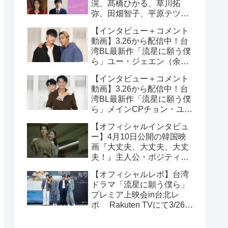
滉、髙橋ひかる、草川拓
弥、田畑智子、平原テツら
追加キャスト解禁！
【インタビュー＋コメント
動画】3.26から配信中！台
湾BL最新作「流星に願う僕
ら」ユー・ジェエン（余杰
恩）＆各務孝太（かがみこ
【インタビュー＋コメント
うた）インタビュー！サイ
動画】3.26から配信中！台
ン入りチェキ読プレも
湾BL最新作「流星に願う僕
ら」メインCPチョン・ユエ
シュエン（鍾岳軒）＆チュ
【オフィシャルインタビュ
ー・モンシュエン（初孟
ー】4月10日公開の韓国映
軒） インタビュー！サイン
画『大丈夫、大丈夫、大丈
入りチェキ読プレも
夫！』主人公・ポジティブ
少女イニョン役のイ・レが
【オフィシャルレポ】台湾
映画の見どころを紹介！
ドラマ「流星に願う僕ら」
プレミア上映会in台北レ
ポ Rakuten TVにて3/26～
日台同時独占配信中！