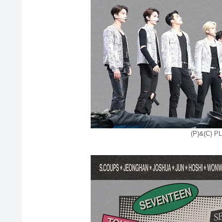
(P)&(C) P