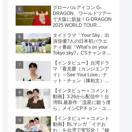
家佑）＆エドウィン・リン
グローバルアイコン G-
（林詠傑）インタビュー
DRAGON、ワールドツアー
で大阪に凱旋！G-DRAGON
2025 WORLD TOUR
[Übermensch] IN OSAKA :
タイドラマ「Your Sky」出
ENCORE 9月23日(火・
演俳優7人の日本初バラエ
祝)18:00よりファンクラブ
ティ番組『What’s on your
先行受付開始！！
Tokyo sky?』CSチャンネ
ル・日テレプラスにて9月7
【インタビュー】台湾ドラ
日（日）19時30分 独占放
マ『看見愛（カンジエンア
送！！
イ）～See Your Love』ナ
ット・チェン（陳柏文）イ
ンタビュー
【インタビュー＋コメント
動画】3.26から配信中！台
湾BL最新作「流星に願う僕
ら」メインCPチョン・ユエ
シュエン（鍾岳軒）＆チュ
【インタビュー＋コメント
ー・モンシュエン（初孟
動画】BLマンガ「イテお
軒） インタビュー！サイン
わ」を台湾で実写化！『秘
入りチェキ読プレも