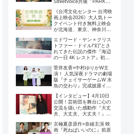
StreetVoice共催「PARK
PARK @ Tokyo」チケット
《台湾文化センター 台湾映
好評発売中！
画上映会2026》大人気トー
クイベント付き無料上映会
が北海道、東京、神奈川、
京都、大阪の５都市で開催
エドワード・ヤン × クリス
決定!
トファー・ドイル!“幻”とさ
れてきた伝説の傑作『海辺
の一日 4K レストア』初の
一般劇場公開決定！ 代表作
菅井友香×中村ゆりかW主
『恐怖分子 デジタルリマス
演！ 人気深夜ドラマの劇場
ター』上映も!
版『チェイサーゲームW 水
魚の交わり』完成披露イベ
ント公式レポ 一夜限りの
【インタビュー】4月10日
恋愛相談トーク開催！
公開！芸術団を舞台に心の
交流を描いた感動作『大丈
夫、大丈夫、大丈夫！』キ
ム・へヨン監督インタビュ
京極夏彦原作×奈緒主演 映
ー
画『死ねばいいのに』前原