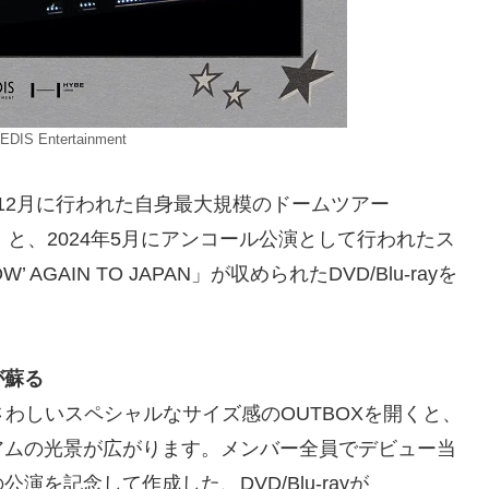
LEDIS Entertainment
1月～12月に行われた自身最大規模のドームツアー
 JAPAN」と、2024年5月にアンコール公演として行われたス
’ AGAIN TO JAPAN」が収められたDVD/Blu-rayを
が蘇る
ふさわしいスペシャルなサイズ感のOUTBOXを開くと、
アムの光景が広がります。メンバー全員でデビュー当
を記念して作成した、DVD/Blu-rayが