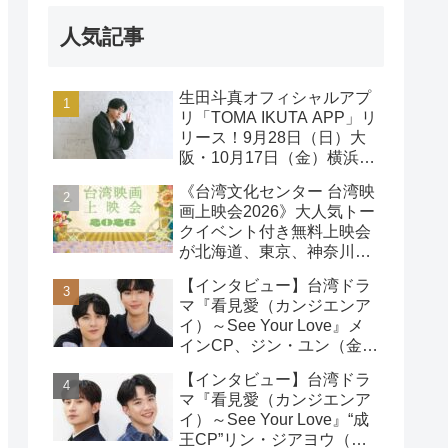
人気記事
生田斗真オフィシャルアプ
リ「TOMA IKUTA APP」リ
リース！9月28日（日）大
阪・10月17日（金）横浜に
て、第2回ファンミーティ
《台湾文化センター 台湾映
ング開催！
画上映会2026》大人気トー
クイベント付き無料上映会
が北海道、東京、神奈川、
京都、大阪の５都市で開催
【インタビュー】台湾ドラ
決定!
マ『看見愛（カンジエンア
イ）～See Your Love』メ
インCP、ジン・ユン（金
雲）& ライデン・リン（林
【インタビュー】台湾ドラ
宇）インタビュー
マ『看見愛（カンジエンア
イ）～See Your Love』“成
王CP”リン・ジアヨウ（林