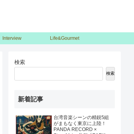
Interview
Life&Gourmet
検索
検索
新着記事
台湾音楽シーンの精鋭5組
がまもなく東京に上陸！
PANDA RECORD ×