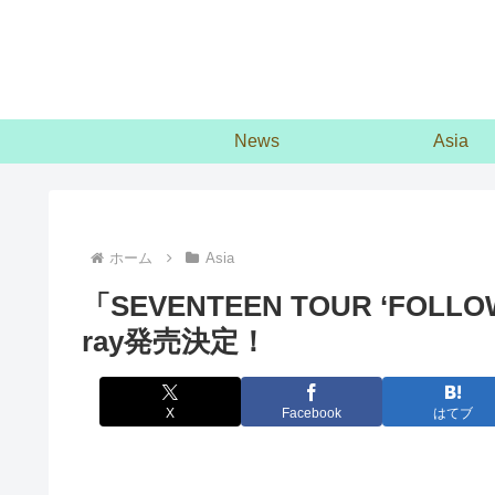
News
Asia
ホーム
Asia
「SEVENTEEN TOUR ‘FOLLOW
ray発売決定！
X
Facebook
はてブ