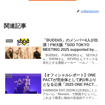
cultamecom
関連記事
「BUDDiiS」のメンバー4人が出
News
演！FM大阪『SDD TOKYO
MEETING 2025 supported by
Pernod Ricard Japan』３月9日
「BUDDiiS」 FUMINORIさん、SEIYAさ
(日)19時〜オンエア！
ん、SHOWさん、KEVINさんフランスを
本社とする酒類メーカー「ペルノ・リカ
ール」の日本法人、ペルノ・リカール・
ジャパン株式会社は、酒類を取扱う企業
の社会的責任活動の取り組みとして、F...
【オフィシャルレポート】ONE
Asia
PACTが完全体として約1年ぶり
となる公演「2025 ONE PACT
HALL LIVE IN JAPAN :
©ARMADA ENT.2023年11月30日にミニ
Outshine the Horizon」を開催！
アルバム「Moment」で韓国デビューし、
これまで着実に独自の音楽的アイデンテ
第５世代の自主制作K-POPグルー
ィティを構築しながら成長してきた、第
プとしての実力をみせつけた！