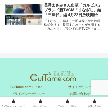
５世代の自主制作グループONE PACT(ワ
ンパクト)が、3月28日（金）...
長澤まさみさん出演「カルピス」
News
ブランド新TVCM「まなざし」編
「三世代」編 4月22日放映開始
「まなざし」編より一部抜粋アサヒ飲料
株式会社は、長澤まさみさんが出演する
「カルピス」ブランドの新TVCM「まな
ざし」編と「三世代」編を4月22日から全
国で放映します。楽曲には、前回の
TVCMに引き続きシンガーソングライタ
ーのあいみょんさんが...
CulTame com について
サイトポリシー
プライバシーポリシー
お問い合わせ
Copyright © CulTame com All Rights Reserved.
CulTame com について
サイトポリシー
プライバシーポリシー
お問い合わせ