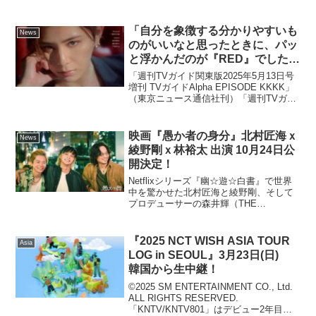
「自分を象徴する分かりやすいも
News
のがいいなと思ったときに、パッ
と浮かんだのが『RED』でした」
ソロアルバム「RED」をリリース
「週刊TVガイド関東版2025年5月13日号
する山田涼介が表紙の「TVガイ
増刊 TVガイドAlpha EPISODE KKKK」
（東京ニュース通信社刊）「週刊TVガイ
ドAlpha」が本日発売
ド」などのテレビ情報誌を発刊する東京
ニュース通信社は、ハイグレードなグラ
ビアと深掘りしたインタビューをフ...
映画『愚か者の身分』北村匠海ｘ
News
綾野剛ｘ林裕太 出演 10月24日公
開決定！
Netflixシリーズ『幽☆遊☆白書』で世界
中を驚かせた北村匠海と綾野剛、そして
プロデューサーの森井輝（THE
SEVEN）が再集結！さらに新たに最注目
の若手実力派俳優・林裕太を抜擢
し、“今、届けたい映画”として『愚か者の
『2025 NCT WISH ASIA TOUR
Asia
身分』を映画化。原...
LOG in SEOUL』3月23日(日)
韓国から生中継！
©2025 SM ENTERTAINMENT CO., Ltd.
ALL RIGHTS RESERVED.
「KNTV/KNTV801」はデビュー2年目を