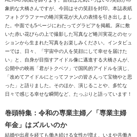
象的な大橋さんですが、今回はその笑顔を封印。本誌表紙
フォトグラファーの蜷川実花が大人の表情を引き出しまし
た。中面でも5ページにわたってグラビアを掲載。床に敷
いた赤い花びらの上で撮影した写真など蜷川実花とのセッ
ションから生まれた写真をお楽しみください。インタビュ
ーでは、日々、「宇宙中の人を笑顔にして幸せを届けた
い」と、自身が目指すアイドル像に邁進する大橋さんが、
公開中の映画「君がトクベツ」で国民的アイドルを演じ、
「改めてアイドルにとってファンの皆さんって宝物やと思
った」と語りました。そのほか、演じることや、多忙な
日々で感じる幸せな瞬間など、たっぷりと語っています！
巻頭特集：令和の専業主婦／「専業主婦
年金」はズルいのか
結婚や出産を経ても働き続ける女性が増え、いまや共働き