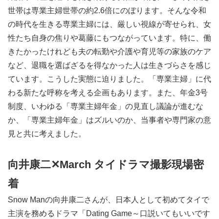
世帯は専業主婦世帯の約2.6倍にのぼります。そんな令和
の時代を生きる専業主婦には、厳しい視線が寄せられ、女
性たち自身の焦りや葛藤にもつながっています。特に、働
きたかったけれども夫の転勤や介護や育児等の家族のケア
など、退職を選ばざるを得なかった人は生きづらさを感じ
ています。こうした実態に迫りました。「専業主婦」に代
わる新たな呼称を考える企画もあります。また、年金3号
制度、いわゆる「専業主婦年金」の見直し議論が進むな
か、「専業主婦年金」はズルいのか、当事者や専門家の意
見と共に考えました。
向井康二✕March タイドラマ撮影現場密
着
Snow Manの向井康二さんが、日本人として初めてタイで
主演を務めるドラマ「Dating Game～口説いてもいいです