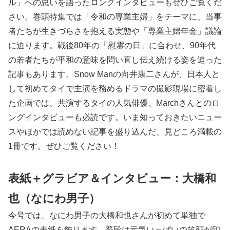
ル」への思いを語ったロングインタビューもぜひご覧くだ
さい。巻頭特集では「令和の専業主婦」をテーマに、当事
者たちが生きづらさを抱える実態や「専業主婦年金」議論
に迫ります。戦後80年の「慰霊の日」に合わせ、90年代
の若者たちが平和の意味を問い直し伝え続ける姿を追った
記事もあります。Snow Manの向井康二さんが、日本人と
して初めてタイで主演を務めるドラマの撮影現場に密着し
た企画では、共演するタイの人気俳優、Marchさんとのロ
ングインタビューも必読です。いま知っておきたいニュー
スやほかでは読めない記事を盛り込んだ、見どころ満載の
1冊です。ぜひご覧ください！
表紙＋グラビア＆インタビュー：大橋和
也（なにわ男子）
今号では、なにわ男子の大橋和也さんが初めて単独で
AERAの表紙を飾ります。普段は元気いっぱいの笑顔が印