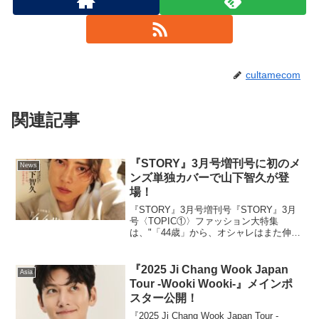
cultamecom
関連記事
『STORY』3月号増刊号に初のメ
News
ンズ単独カバーで山下智久が登
場！
『STORY』3月号増刊号『STORY』3月
号〈TOPIC①〉ファッション大特集
は、"「44歳」から、オシャレはまた伸び
る！"子育てや仕事の忙しさ、買物する時
間の減少、さらにライフスタイルや体型
の変化など、様々な理由でオシャレが億
『2025 Ji Chang Wook Japan
Asia
劫になる4...
Tour -Wooki Wooki-』メインポ
スター公開！
『2025 Ji Chang Wook Japan Tour -