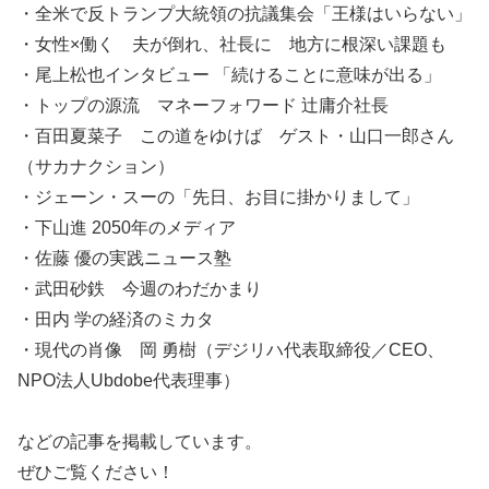
・全米で反トランプ大統領の抗議集会「王様はいらない」
・女性×働く 夫が倒れ、社長に 地方に根深い課題も
・尾上松也インタビュー 「続けることに意味が出る」
・トップの源流 マネーフォワード 辻庸介社長
・百田夏菜子 この道をゆけば ゲスト・山口一郎さん
（サカナクション）
・ジェーン・スーの「先日、お目に掛かりまして」
・下山進 2050年のメディア
・佐藤 優の実践ニュース塾
・武田砂鉄 今週のわだかまり
・田内 学の経済のミカタ
・現代の肖像 岡 勇樹（デジリハ代表取締役／CEO、
NPO法人Ubdobe代表理事）
などの記事を掲載しています。
ぜひご覧ください！