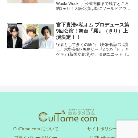
Wooki Wooki-』公演開催まで残すところ
約1ヶ月！大阪公演は既にソールドアウト
となった人気の本公演。公演への期待も
高まっている中、メインポスターを公
開！ドラマ「江南Bサ...
宮下貴浩×私オム プロデュース第
News
9回公演！舞台『霧』（きり）上
演決定！！
役者として多くの舞台、映像作品に出演
し、水野美紀×矢島弘一『2つの「ヒ」キ
ゲキ』(新国立劇場)や、演劇ユニット《プ
ロペラ犬》『僕だけが正常な世界』(東京
芸術劇場)など、数多くの舞台をプロデュ
ースする宮下貴浩と、身近に感じる日常
にドラマを生み...
CulTame com について
サイトポリシー
プライバシーポリシー
お問い合わせ