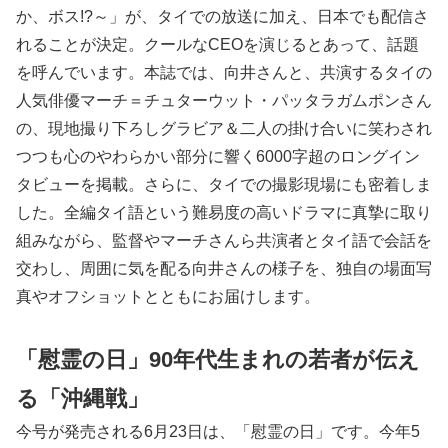
か、ボス!?～」が、タイでの放送に加え、日本でも配信さ
れることが決定。クールなCEOを演じるとあって、話題
を呼んでいます。本誌では、向井さんと、共演するタイの
人気俳優マーチ＝チュターウット・パッタラガムポンさん
の、現地撮り下ろしグラビア＆二人の掛け合いに笑わされ
つつも心のやわらかい部分に響く6000字超のロングイン
タビューを掲載。さらに、タイでの撮影現場にも密着しま
した。全編タイ語という難易度の高いドラマに真摯に取り
組みながら、監督やマーチさんら共演者とタイ語で会話を
交わし、周囲に気を配る向井さんの様子を、独自の場面写
真やオフショットとともにお届けします。
「慰霊の日」90年代生まれの若者が伝え
る「沖縄戦」
今号が発売される6月23日は、「慰霊の日」です。今年5