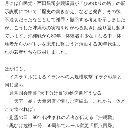
月には自民党・西田昌司参院議員が「ひめゆりの塔」の展
示説明について「歴史の書きかえ」などと発言、その後、
不適切だったなどとして謝罪・撤回する考えを示しました
が、こうした沖縄戦の実相をゆがめる動きは繰り返し起き
ています。沖縄戦から80年、体験者も少なくなる中、体
験者からのバトンを未来に繋ごうと活動する90年代生ま
れの若者たちを取材しました。
ほかにも、
・イスラエルによるイランへの大規模攻撃 イラク戦争と
同じ過ち
・通常国会閉幕 “天下分け目”の参院選どうなる
・「天下一品」大量閉店で惜しむ声続出「これから一体ど
こで食べれば」
・慰霊の日 90年代生まれの若者が伝える「沖縄戦」
・黒ひげ危機一発 50周年でルール変更「原点回帰」