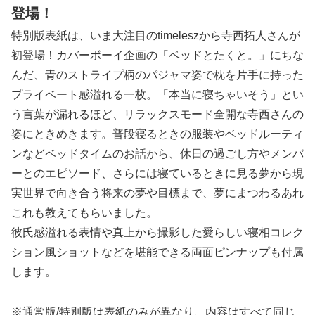
登場！
特別版表紙は、いま大注目のtimeleszから寺西拓人さんが
初登場！カバーボーイ企画の「ベッドとたくと。」にちな
んだ、青のストライプ柄のパジャマ姿で枕を片手に持った
プライベート感溢れる一枚。「本当に寝ちゃいそう」とい
う言葉が漏れるほど、リラックスモード全開な寺西さんの
姿にときめきます。普段寝るときの服装やベッドルーティ
ンなどベッドタイムのお話から、休日の過ごし方やメンバ
ーとのエピソード、さらには寝ているときに見る夢から現
実世界で向き合う将来の夢や目標まで、夢にまつわるあれ
これも教えてもらいました。
彼氏感溢れる表情や真上から撮影した愛らしい寝相コレク
ション風ショットなどを堪能できる両面ピンナップも付属
します。
※通常版/特別版は表紙のみが異なり、内容はすべて同じ