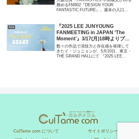
務めるFM802『DESIGN YOUR
FANTASTIC FUTURE』。週末の入口で
ある金曜日の夜に、気持ちが上がるグッ
ドミュージックをお届けしています。こ
の度本番組、１年ぶりの番組公開...
『2025 LEE JUNYOUNG
Asia
FANMEETING in JAPAN ‘The
Moment’』3/17(月)18時よりプレ
イガイド先行(先着)1次販売開始！
数々の作品で演技力と存在感を発揮して
きたイ・ジュニョンが、5月10日、東京・
THE GRAND HALLにて 『2025 LEE
JUNYOUNG FANMEETING in JAPAN
'The Moment'』 を開催します！日本でも
公...
CulTame com について
サイトポリシー