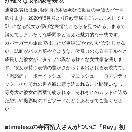
が様々な女性像を表現
通常版表紙は金川紗耶(乃木坂46)が2度目の単独カバーを
飾ります。2020年6月号よりRay専属モデルに加入して丸
5年になる彼女が儚げな表情でこちらを見つめる、まるで
消えてしまいそうな瞬間をとらえた魅力的な一枚です。
カバーガール企画では、ただ単純に“かわいい”だけじゃな
い、誌面がパッと華やぐような、吸引力のあるモデルへと
成長した彼女が、タイプの異なる様々な女性像を演じま
す。彼女が持つ表情の豊かさから引き出される表現力で、
「魅惑的」「ボーイッシュ」「マニッシュ」「ロマンティ
ック」それぞれの世界観に惹き込まれること間違いなし！
等身大の彼女の言葉で紡がれる、それぞれのカットに込め
た想いや撮影時のエピソードなどもあわせてご覧くださ
い。
■timeleszの寺西拓人さんがついに『Ray』初