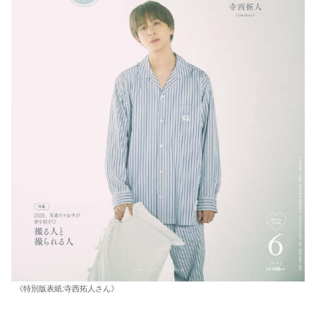
《特別版表紙:寺西拓人さん》