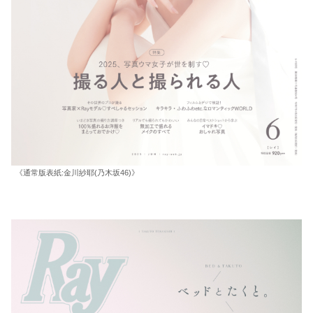
《通常版表紙:金川紗耶(乃木坂46)》