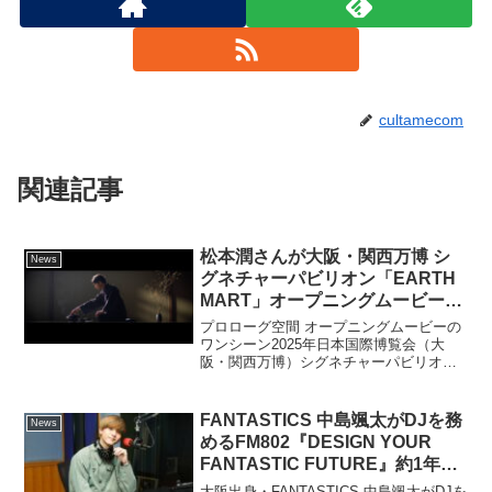
cultamecom
関連記事
松本潤さんが大阪・関西万博 シ
News
グネチャーパビリオン「EARTH
MART」オープニングムービーに
出演！
プロローグ空間 オープニングムービーの
ワンシーン2025年日本国際博覧会（大
阪・関西万博）シグネチャーパビリオン
「EARTH MART」は、「EARTH
MART」に誘うプロローグの空間にて
「いのちと食の循環」をテーマにしたオ
FANTASTICS 中島颯太がDJを務
News
ープニングムー...
めるFM802『DESIGN YOUR
FANTASTIC FUTURE』約1年ぶ
りの番組公開収録が決定！
大阪出身・FANTASTICS 中島颯太がDJを