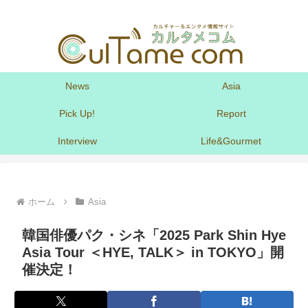
News
Asia
Pick Up!
Report
Interview
Life&Gourmet
ホーム
Asia
韓国俳優パク・シネ「2025 Park Shin Hye
Asia Tour ＜HYE, TALK＞ in TOKYO」開
催決定！