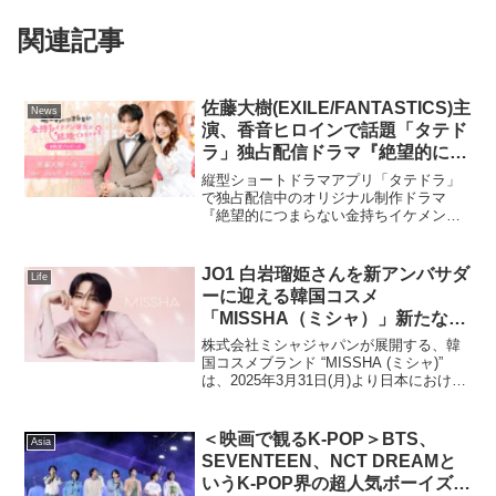
関連記事
佐藤大樹(EXILE/FANTASTICS)主
News
演、香音ヒロインで話題「タテド
ラ」独占配信ドラマ『絶望的につ
まらない金持ちイケメン彼氏と結
縦型ショートドラマアプリ「タテドラ」
婚できますか？＃絶望プロポー
で独占配信中のオリジナル制作ドラマ
『絶望的につまらない金持ちイケメン彼
ズ』26話〜最終話までを公開
氏と結婚できますか？＃絶望プロポー
ズ』について、26話〜51話(最終話)まで
を2025年4月30日(水)18:00より配信開始
JO1 白岩瑠姫さんを新アンバサダ
Life
いたしま...
ーに迎える韓国コスメ
「MISSHA（ミシャ）」新たなベ
ースメイクアップシリーズglow
株式会社ミシャジャパンが展開する、韓
で新ビジュアル公開
国コスメブランド “MISSHA (ミシャ)”
は、2025年3月31日(月)より日本における
新ブランドアンバサダーとしてJO1 白岩
瑠姫さんが就任したことを発表致しま
す。4月3日（木）より販売するMIS...
＜映画で観るK-POP＞BTS、
Asia
SEVENTEEN、NCT DREAMと
いうK-POP界の超人気ボーイズグ