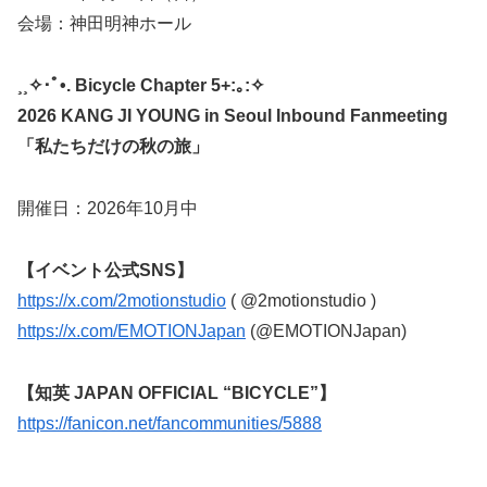
会場：神田明神ホール
¸¸✧･ﾟ•. Bicycle Chapter 5+:｡:✧
2026 KANG JI YOUNG in Seoul Inbound Fanmeeting
「私たちだけの秋の旅」
開催日：2026年10月中
【イベント公式SNS】
https://x.com/2motionstudio
( @2motionstudio )
https://x.com/EMOTIONJapan
(@EMOTIONJapan)
【知英 JAPAN OFFICIAL “BICYCLE”】
https://fanicon.net/fancommunities/5888