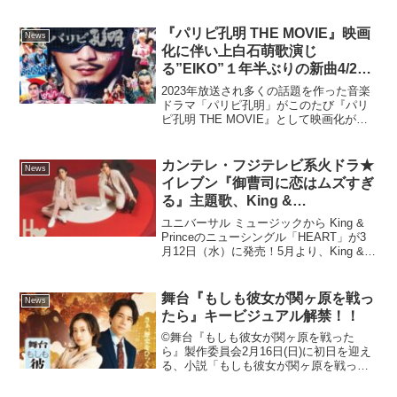
『パリピ孔明 THE MOVIE』映画
News
化に伴い上白石萌歌演じ
る”EIKO”１年半ぶりの新曲4/23
に発売決定！！新曲「Count on
2023年放送され多くの話題を作った音楽
me」は、Saucy Dog・石原慎也
ドラマ「パリピ孔明」がこのたび『パリ
ピ孔明 THE MOVIE』として映画化が決
提供！！
定！それに伴い、上白石萌歌演じ
る”EIKO”が１年半ぶりに帰ってくる。前
作「DREAMER」も非常に多くの反応が
カンテレ・フジテレビ系火ドラ★
News
あった中...
イレブン『御曹司に恋はムズすぎ
る』主題歌、King &
Prince「HEART」 3月12日
ユニバーサル ミュージックから King &
（水）発売
Princeのニューシングル「HEART」が3
月12日（水）に発売！5月より、King &
Prince LIVE TOUR 24-25 〜Re:ERA〜 in
DOMEと題したドームツアーを3...
舞台『もしも彼女が関ヶ原を戦っ
News
たら』キービジュアル解禁！！
©舞台『もしも彼女が関ヶ原を戦った
ら』製作委員会2月16日(日)に初日を迎え
る、小説「もしも彼女が関ヶ原を戦った
ら」を原作とした舞台『もしも彼女が関
ヶ原を戦ったら』のキービジュアルを解