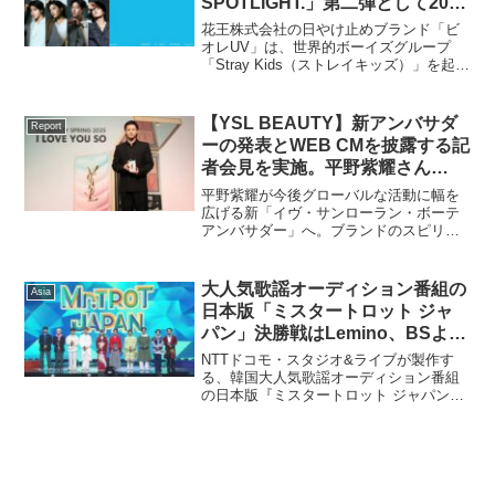
SPOTLIGHT.」第二弾として2025
年5月10日からStray Kidsの限定
花王株式会社の日やけ止めブランド「ビ
グッズが当たるキャンペーンを実
オレUV」は、世界的ボーイズグループ
「Stray Kids（ストレイキッズ）」を起用
施
した、ブランド初のグローバルキャンペ
ーン「SUNLIGHT IS YOUR
SPOTLIGHT.」（太陽こそが、あなた
【YSL BEAUTY】新アンバサダ
Report
の...
ーの発表とWEB CMを披露する記
者会見を実施。平野紫耀さん
(Number_i)が「I LOVE YOU
平野紫耀が今後グローバルな活動に幅を
SO」にちなみファンへの
広げる新「イヴ・サンローラン・ボーテ
アンバサダー」へ。ブランドのスピリッ
「LOVE」コメントを。記者会見
ト“LOVE”を象徴した、「I LOVE YOU
オフィシャルレポート
SO」コレクションのWEB CMも公開この
度、日本ロレアル株式会社（本社所在
大人気歌謡オーディション番組の
Asia
地:...
日本版「ミスタートロット ジャ
パン」決勝戦はLemino、BSよし
もと、LINE VOOMにて生配信・
NTTドコモ・スタジオ&ライブが製作す
放送！
る、韓国大人気歌謡オーディション番組
の日本版『ミスタートロット ジャパン』
の決勝は、Lemino、LINE VOOMにて生
配信、BSよしもとにて生放送することが
決定しました。『ミスタートロット ジャ
パン...