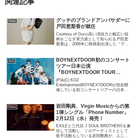
関連記事
グッチのブランドアンバサダーに
News
戸田恵梨香が就任
Courtesy of Gucci高い演技力と幅広い役
柄をこなす実力派として知られる戸田恵
梨香は、2006年に映画初出演した『デス
ノート』で注目を集め、その後も「コー
ド・ブルー -ドクターヘリ緊急救命-」、
「SPEC～警視庁公安部公安第五課...
BOYNEXTDOOR初のコンサート
Asia
ツアー日本公演
『BOYNEXTDOOR TOUR
‘KNOCK ON Vol.1’ IN JAPAN』
(P)&(C) KOZ
大盛況開催中につきオンライン・
EntertainmentBOYNEXTDOORが現在開
催している初コンサートツアーの日本公
ライブ・ストリーミング実施決
演『BOYNEXTDOOR TOUR 'KNOCK ON
定！
Vol.1' IN JAPAN』が大盛況につき、オン
ライン・ライブ...
岩田剛典、Virgin Musicからの第
News
1弾シングル「Phone Number」
2月12日（水）発売！
EXILEと三代目 J SOUL BROTHERSを兼
任して活動し、ソロアーティストとして
歌手活動もしている岩田剛典が、ユニバ