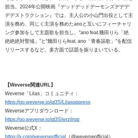
担当。2024年公開映画『デッドデッドデーモンズデデデ
デデストラクション』では、主人公の小山門出役として主
演を務め、同じく主演を務めたanoと互いにフィーチャリ
ング参加をして主題歌を担当し、“ano feat.幾田りら「絶
絶絶絶対聖域」”と“幾田りらfeat. ano「青春謳歌」”を配信
リリースするなど、多方面で話題を振りまいている。
【Weverse関連URL】
Weverse「Lilas」コミュニティ：
https://go.weverse.io/qt3S/Lilasoppress
Weverseアプリダウンロード：
https://go.weverse.io/qt3S/wrzilrqp
Weverse公式X：
https://x.com/weverseofficial
（@weverseofficial）