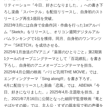
リティーショー『今日、好きになりました。』への書き下
ろし楽曲「スパークル」を配信リリースし、自身初のスト
リーミング再生1億回を突破。
2023年3月には自身で全曲作詞・作曲を行った1stアルバ
ム『Sketch』をリリースし、オリコン週間デジタルアル
バムランキングで1位を獲得。同月、自身初のワンマンツ
アー『SKETCH』を成功させる。
2025年1月放送のTVアニメ『薬屋のひとりごと』第2期第
1クールのオープニングテーマとして「百花繚乱」を書き
下ろし、自身初のアニメオープニングテーマを担当。
2025年4月公開の映画『パリピ孔明THE MOVIE』では、
エンディングテーマ「Sing along!!!」を書き下ろす。
4月に配信リリースした新曲「恋風」では、ABEMA『今
日、好きになりました。』2025年4月-主題歌を担当。ま
た、2021年7月16日に公開となった細田守監督映画『竜と
そばかすの姫』では、主人公・すずの親友役で初の声優を