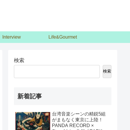
Interview
Life&Gourmet
検索
検索
新着記事
台湾音楽シーンの精鋭5組
がまもなく東京に上陸！
PANDA RECORD ×