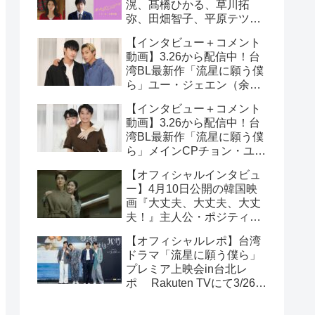
滉、髙橋ひかる、草川拓
弥、田畑智子、平原テツら
追加キャスト解禁！
【インタビュー＋コメント
動画】3.26から配信中！台
湾BL最新作「流星に願う僕
ら」ユー・ジェエン（余杰
恩）＆各務孝太（かがみこ
【インタビュー＋コメント
うた）インタビュー！サイ
動画】3.26から配信中！台
ン入りチェキ読プレも
湾BL最新作「流星に願う僕
ら」メインCPチョン・ユエ
シュエン（鍾岳軒）＆チュ
【オフィシャルインタビュ
ー・モンシュエン（初孟
ー】4月10日公開の韓国映
軒） インタビュー！サイン
画『大丈夫、大丈夫、大丈
入りチェキ読プレも
夫！』主人公・ポジティブ
少女イニョン役のイ・レが
【オフィシャルレポ】台湾
映画の見どころを紹介！
ドラマ「流星に願う僕ら」
プレミア上映会in台北レ
ポ Rakuten TVにて3/26～
日台同時独占配信中！