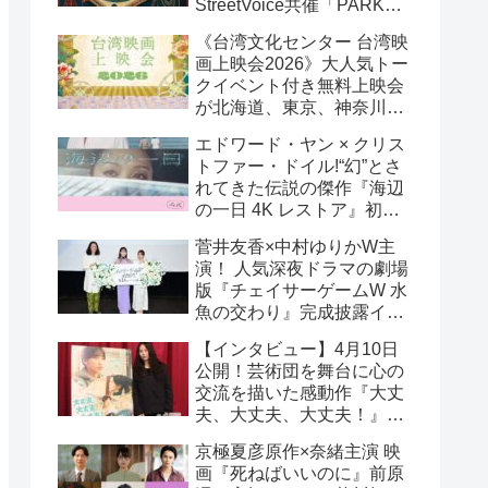
StreetVoice共催「PARK
PARK @ Tokyo」チケット
《台湾文化センター 台湾映
好評発売中！
画上映会2026》大人気トー
クイベント付き無料上映会
が北海道、東京、神奈川、
京都、大阪の５都市で開催
エドワード・ヤン × クリス
決定!
トファー・ドイル!“幻”とさ
れてきた伝説の傑作『海辺
の一日 4K レストア』初の
一般劇場公開決定！ 代表作
菅井友香×中村ゆりかW主
『恐怖分子 デジタルリマス
演！ 人気深夜ドラマの劇場
ター』上映も!
版『チェイサーゲームW 水
魚の交わり』完成披露イベ
ント公式レポ 一夜限りの
【インタビュー】4月10日
恋愛相談トーク開催！
公開！芸術団を舞台に心の
交流を描いた感動作『大丈
夫、大丈夫、大丈夫！』キ
ム・へヨン監督インタビュ
京極夏彦原作×奈緒主演 映
ー
画『死ねばいいのに』前原