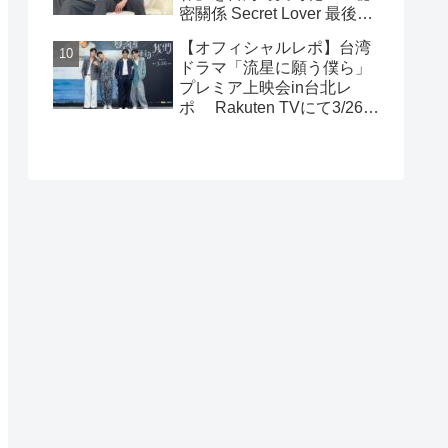
密關係 Secret Lover 最後の
約束』主演GUNO（王君
【オフィシャルレポ】台湾
豪）＆Chance（成晞）イン
ドラマ「流星に願う僕ら」
タビュー 12月26日(金)よ
プレミア上映会in台北レ
りシネマート新宿ほか全国
ポ Rakuten TVにて3/26～
公開！
日台同時独占配信中！