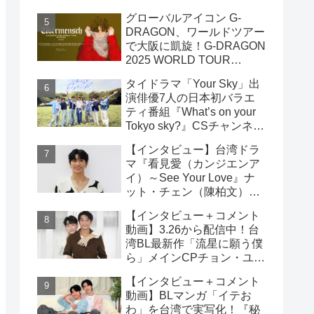
雲）& ライデン・リン（林
グローバルアイコン G-
宇）インタビュー
DRAGON、ワールドツアー
で大阪に凱旋！G-DRAGON
2025 WORLD TOUR
[Übermensch] IN OSAKA :
タイドラマ「Your Sky」出
ENCORE 9月23日(火・
演俳優7人の日本初バラエ
祝)18:00よりファンクラブ
ティ番組『What’s on your
先行受付開始！！
Tokyo sky?』CSチャンネ
ル・日テレプラスにて9月7
【インタビュー】台湾ドラ
日（日）19時30分 独占放
マ『看見愛（カンジエンア
送！！
イ）～See Your Love』ナ
ット・チェン（陳柏文）イ
ンタビュー
【インタビュー＋コメント
動画】3.26から配信中！台
湾BL最新作「流星に願う僕
ら」メインCPチョン・ユエ
シュエン（鍾岳軒）＆チュ
【インタビュー＋コメント
ー・モンシュエン（初孟
動画】BLマンガ「イテお
軒） インタビュー！サイン
わ」を台湾で実写化！『秘
入りチェキ読プレも