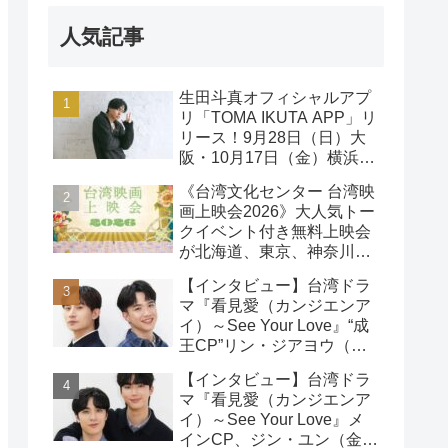
人気記事
生田斗真オフィシャルアプ
リ「TOMA IKUTA APP」リ
リース！9月28日（日）大
阪・10月17日（金）横浜に
て、第2回ファンミーティ
《台湾文化センター 台湾映
ング開催！
画上映会2026》大人気トー
クイベント付き無料上映会
が北海道、東京、神奈川、
京都、大阪の５都市で開催
【インタビュー】台湾ドラ
決定!
マ『看見愛（カンジエンア
イ）～See Your Love』“成
王CP”リン・ジアヨウ（林
家佑）＆エドウィン・リン
【インタビュー】台湾ドラ
（林詠傑）インタビュー
マ『看見愛（カンジエンア
イ）～See Your Love』メ
インCP、ジン・ユン（金