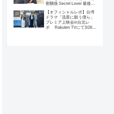
密關係 Secret Lover 最後の
約束』主演GUNO（王君
【オフィシャルレポ】台湾
豪）＆Chance（成晞）イン
ドラマ「流星に願う僕ら」
タビュー 12月26日(金)よ
プレミア上映会in台北レ
りシネマート新宿ほか全国
ポ Rakuten TVにて3/26～
公開！
日台同時独占配信中！