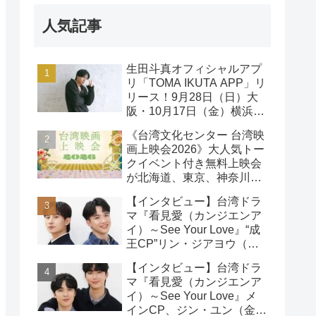
人気記事
生田斗真オフィシャルアプ
リ「TOMA IKUTA APP」リ
リース！9月28日（日）大
阪・10月17日（金）横浜に
て、第2回ファンミーティ
《台湾文化センター 台湾映
ング開催！
画上映会2026》大人気トー
クイベント付き無料上映会
が北海道、東京、神奈川、
京都、大阪の５都市で開催
【インタビュー】台湾ドラ
決定!
マ『看見愛（カンジエンア
イ）～See Your Love』“成
王CP”リン・ジアヨウ（林
家佑）＆エドウィン・リン
【インタビュー】台湾ドラ
（林詠傑）インタビュー
マ『看見愛（カンジエンア
イ）～See Your Love』メ
インCP、ジン・ユン（金