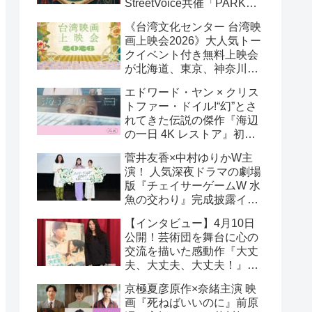
StreetVoice共催「PARK
PARK @ Tokyo」チケット
《台湾文化センター 台湾映
好評発売中！
画上映会2026》大人気トー
クイベント付き無料上映会
が北海道、東京、神奈川、
京都、大阪の５都市で開催
エドワード・ヤン × クリス
決定!
トファー・ドイル!“幻”とさ
れてきた伝説の傑作『海辺
の一日 4K レストア』初の
一般劇場公開決定！ 代表作
菅井友香×中村ゆりかW主
『恐怖分子 デジタルリマス
演！ 人気深夜ドラマの劇場
ター』上映も!
版『チェイサーゲームW 水
魚の交わり』完成披露イベ
ント公式レポ 一夜限りの
【インタビュー】4月10日
恋愛相談トーク開催！
公開！芸術団を舞台に心の
交流を描いた感動作『大丈
夫、大丈夫、大丈夫！』キ
ム・へヨン監督インタビュ
京極夏彦原作×奈緒主演 映
ー
画『死ねばいいのに』前原