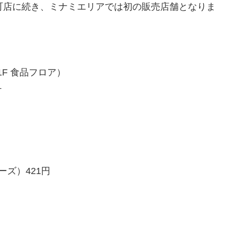
a南森町店に続き、ミナミエリアでは初の販売店舗となりま
1F 食品フロア）
チ
ズ）421円