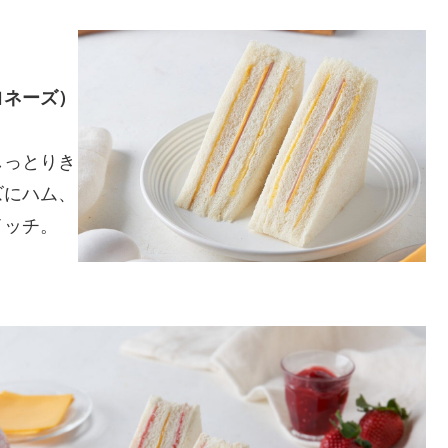
ヨネーズ）
しっとりき
ズにハム、
イッチ。