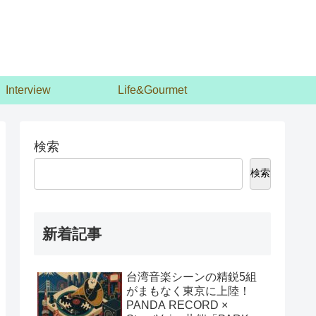
Interview
Life&Gourmet
検索
検索
新着記事
台湾音楽シーンの精鋭5組
がまもなく東京に上陸！
PANDA RECORD ×