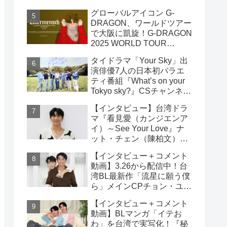
雲）& ライデン・リン（林
グローバルアイコン G-
宇）インタビュー
DRAGON、ワールドツアー
で大阪に凱旋！G-DRAGON
2025 WORLD TOUR
[Übermensch] IN OSAKA :
タイドラマ「Your Sky」出
ENCORE 9月23日(火・
演俳優7人の日本初バラエ
祝)18:00よりファンクラブ
ティ番組『What’s on your
先行受付開始！！
Tokyo sky?』CSチャンネ
ル・日テレプラスにて9月7
【インタビュー】台湾ドラ
日（日）19時30分 独占放
マ『看見愛（カンジエンア
送！！
イ）～See Your Love』ナ
ット・チェン（陳柏文）イ
ンタビュー
【インタビュー＋コメント
動画】3.26から配信中！台
湾BL最新作「流星に願う僕
ら」メインCPチョン・ユエ
シュエン（鍾岳軒）＆チュ
【インタビュー＋コメント
ー・モンシュエン（初孟
動画】BLマンガ「イテお
軒） インタビュー！サイン
わ」を台湾で実写化！『秘
入りチェキ読プレも