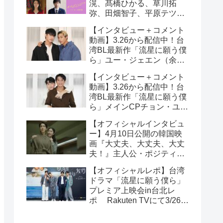
滉、髙橋ひかる、草川拓
弥、田畑智子、平原テツら
追加キャスト解禁！
【インタビュー＋コメント
動画】3.26から配信中！台
湾BL最新作「流星に願う僕
ら」ユー・ジェエン（余杰
恩）＆各務孝太（かがみこ
【インタビュー＋コメント
うた）インタビュー！サイ
動画】3.26から配信中！台
ン入りチェキ読プレも
湾BL最新作「流星に願う僕
ら」メインCPチョン・ユエ
シュエン（鍾岳軒）＆チュ
【オフィシャルインタビュ
ー・モンシュエン（初孟
ー】4月10日公開の韓国映
軒） インタビュー！サイン
画『大丈夫、大丈夫、大丈
入りチェキ読プレも
夫！』主人公・ポジティブ
少女イニョン役のイ・レが
【オフィシャルレポ】台湾
映画の見どころを紹介！
ドラマ「流星に願う僕ら」
プレミア上映会in台北レ
ポ Rakuten TVにて3/26～
日台同時独占配信中！