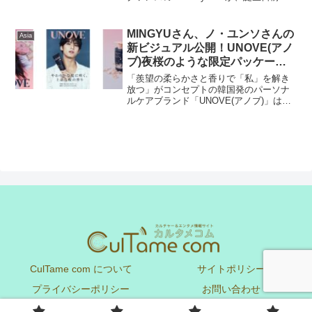
の4/21（月）当日の22（火）の2日間、
KwangSoo 2025 Birthday Live 「It’s My
Li...
MINGYUさん、ノ・ユンソさんの
Asia
新ビジュアル公開！UNOVE(アノ
ブ)夜桜のような限定パッケージ
＆上品かつほのかに甘い桜の香り
「羨望の柔らかさと香りで「私」を解き
の「桜エディション」を2月14日
放つ」がコンセプトの韓国発のパーソナ
ルケアブランド「UNOVE(アノブ)」は、2
（金）よりQoo10でも発売開始
月14日（金）よりブランド初となる桜を
モチーフにした製品「桜エディション」
をオンラインでも発売を開始します。ま
た、オンライン...
CulTame com について
サイトポリシー
プライバシーポリシー
お問い合わせ