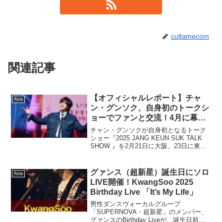
cultamecom
関連記事
【オフィシャルレポート】チャ
Asia
ン・グンソク、自身初のトークシ
ョーでファンと交流！4月に幕張
イベントホールでソロライブの開
チャン・グンソクが自身初となるトーク
催も決定！
ショー『2025 JANG KEUN SUK TALK
SHOW 』を2月21日に大阪、23日に東京
で開催し、流暢な日本語でファンたちと
交流した。開演前に突如楽屋の映像が中
継されるサプライズからイベントは...
グァンス（超新星）誕生日にソロ
Asia
LIVE開催！KwangSoo 2025
Birthday Live 「It’s My Life」
男性ダンスヴォーカルグループ
「SUPERNOVA・超新星」のメンバー、
グァンスのBirthday Liveが、誕生日前日