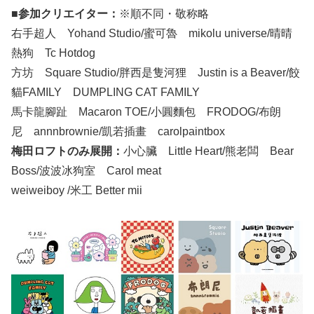
■参加クリエイター：
※順不同・敬称略
右手超人 Yohand Studio/蜜可魯 mikolu universe/晴晴
熱狗 Tc Hotdog
方坊 Square Studio/胖西是隻河狸 Justin is a Beaver/餃
貓FAMILY DUMPLING CAT FAMILY
馬卡龍腳趾 Macaron TOE/小圓麵包 FRODOG/布朗
尼 annnbrownie/凱若插畫 carolpaintbox
梅田ロフトのみ展開：
小心臟 Little Heart/熊老闆 Bear
Boss/波波冰狗室 Carol meat
weiweiboy /米工 Better mii