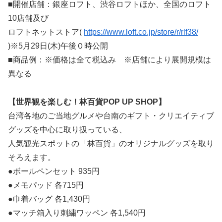
■開催店舗：銀座ロフト、渋谷ロフトほか、全国のロフト
10店舗及び
ロフトネットストア(
https://www.loft.co.jp/store/r/rlf38/
)※5月29日(木)午後０時公開
■商品例：※価格は全て税込み ※店舗により展開規模は
異なる
【世界観を楽しむ！林百貨POP UP SHOP】
台湾各地のご当地グルメや台南のギフト・クリエイティブ
グッズを中心に取り扱っている、
人気観光スポットの「林百貨」のオリジナルグッズを取り
そろえます。
●ボールペンセット 935円
●メモパッド 各715円
●巾着バッグ 各1,430円
●マッチ箱入り刺繍ワッペン 各1,540円