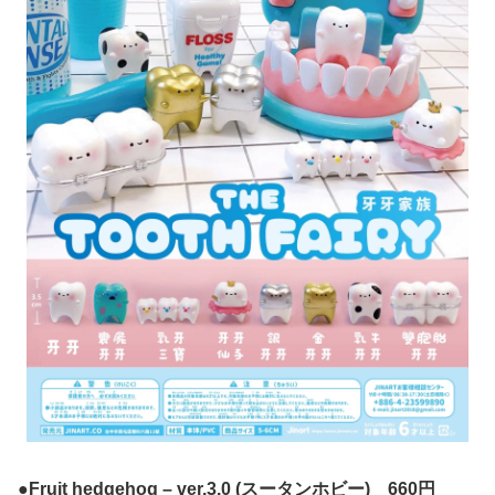
●Fruit hedgehog – ver.3.0 (スータンホビー) 660円