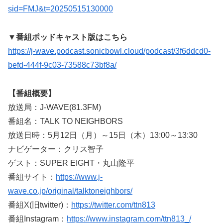
sid=FMJ&t=20250515130000
▼番組ポッドキャスト版はこちら
https://j-wave.podcast.sonicbowl.cloud/podcast/3f6ddcd0-
befd-444f-9c03-73588c73bf8a/
【番組概要】
放送局：J-WAVE(81.3FM)
番組名：TALK TO NEIGHBORS
放送日時：5月12日（月）～15日（木）13:00～13:30
ナビゲーター：クリス智子
ゲスト：SUPER EIGHT・丸山隆平
番組サイト：
https://www.j-
wave.co.jp/original/talktoneighbors/
番組X(旧twitter)：
https://twitter.com/ttn813
番組Instagram：
https://www.instagram.com/ttn813_/