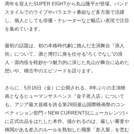
周年を迎えたSUPER EIGHTから丸山隆平が登場。バンド
スタイルでのライブやバラエティ番組など多方面で活躍
し、個人としても俳優・ナレーターなど幅広い表現で注目
を集めています。
最初の話題は、初の本格時代劇に挑んだ主演舞台『浪人
街』について。酒と博打に身を任せる“ろくでなし”の浪
人・源内役を軽妙かつ魅力的に演じた丸山が舞台に込めた
想いや、稽古中のエピソードを語ります。
さらに、5月16日（金）に公開される、8年ぶりの主演映
画となるヒューマンサスペンス『金子差入店』について
も。アジア最大規模を誇る第29回釜山国際映画祭のコン
ペティション部門＜NEW CURRENTS(ニューカレンツ)＞
に正式出品をはたした本作。描かれるのは、厳しい審査や
検閲がある差入のルールを熟知した職業「差入屋」を営む