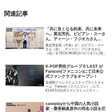
関連記事
「共に良くなる約束、共に未来
Asia
へ」黃志芳氏、ビビアン・スーさ
ん、ディーン・フジオカさん
TECH WORLDパビリオンに登
黄志芳会長（中央）が、ビビアン・スー
場
さん（左）、ディーン・フジオカさん
（右）をTECH WORLDパビリオンに招
待。2025年大阪・関西万博のTECH
WORLDパビリオンは、6月10日、特別イ
ベントを開催し、玉山デジタルテック株
K-POP男性グループ E’LAST が
Asia
式会社の名...
Fanicon(ファニコン)にて日本公
式ファンクラブをオープン！
会員制ファンコミュニティプラットフォ
ーム「Fanicon（ファニコン）」にて、
E'LASTの公式ファンコミュニティ
『E’LAST JAPAN OFFICIAL FANCLUB』
を5月1日にオープンしました。
「Fanicon」は、タレント、ア...
caseplayから中国の人気小説
Asia
家・墨香銅臭原作の同名小説を圧