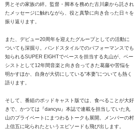
男とその家族の絆。監督・脚本を務めた古川豪から託され
たメッセージに触れながら、役と真摯に向き合った日々を
振り返ります。
また、デビュー20周年を迎えたグループとしての活動に
ついても深掘り。バンドスタイルでのパフォーマンスでも
知られるSUPER EIGHTでベースを担当する丸山が、ベー
シストとして12年間音楽と向き合ってきた葛藤や苦悩を
明かすほか、自身が大切にしている“本妻”についても熱く
語ります。
そして、番組のポッドキャスト版では、食べることが大好
きで、かつては『dancyu』本誌で連載を担当していた丸
山のプライベートにまつわるトークも展開。メンバーの村
上信五に叱られたというエピソードも飛び出します。