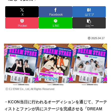
X
Facebook
はてブ
Pocket
LINE
コピー
2025.04.17
ⓒ CJ ENM Co., Ltd, All Rights Reserved
・KCON当日に行われるオーディションを通じて、アーテ
ィストとファンが共にステージを完成させる「DREAM