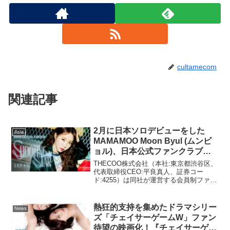
cultamecom
関連記事
2月に日本ソロデビューをした
Asia
MAMAMOO Moon Byul (ムンビ
ョル)、日本公式ファンクラブ
『SHOOTING STAR JAPAN』を
THECOO株式会社（本社:東京都渋谷区、
Fanicon(ファニコン)にてオープ
代表取締役CEO:平良真人、証券コー
ド:4255）は同社が運営する会員制ファン
ン！
コミュニティプラットフォーム
「Fanicon（ファニコン）」にて、
MAMAMOOメンバーであるムンビョルの
熱狂的⽀持を集めたドラマシリー
News
日本公式ファン...
ズ「チェイサーゲームW」ファン
待望の映画化！『チェイサーゲー