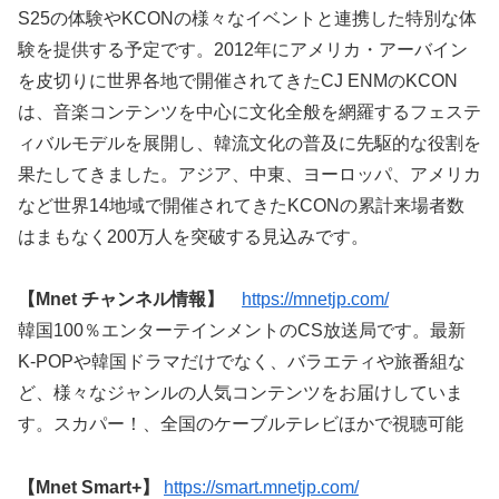
S25の体験やKCONの様々なイベントと連携した特別な体
験を提供する予定です。2012年にアメリカ・アーバイン
を皮切りに世界各地で開催されてきたCJ ENMのKCON
は、音楽コンテンツを中心に文化全般を網羅するフェステ
ィバルモデルを展開し、韓流文化の普及に先駆的な役割を
果たしてきました。アジア、中東、ヨーロッパ、アメリカ
など世界14地域で開催されてきたKCONの累計来場者数
はまもなく200万人を突破する見込みです。
【Mnet チャンネル情報】
https://mnetjp.com/
韓国100％エンターテインメントのCS放送局です。最新
K-POPや韓国ドラマだけでなく、バラエティや旅番組な
ど、様々なジャンルの人気コンテンツをお届けしていま
す。スカパー！、全国のケーブルテレビほかで視聴可能
【Mnet Smart+】
https://smart.mnetjp.com/