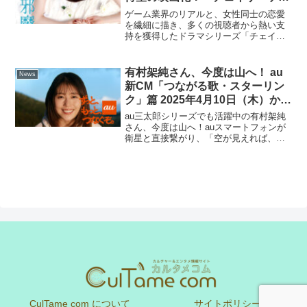
ムW ⽔⿂の交わり』5⽉15⽇(⾦)
ゲーム業界のリアルと、⼥性同⼠の恋愛
公開！
を繊細に描き、多くの視聴者から熱い⽀
持を獲得したドラマシリーズ「チェイサ
ーゲームW」（「チェイサーゲームW パ
ワハラ上司は私の元カノ」「チェイサー
ゲームW 美しき天⼥たち」）が、このた
有村架純さん、今度は山へ！ au
News
び、待望の続編となる...
新CM「つながる歌・スターリン
ク」篇 2025年4月10日（木）から
OA開始「空が見えれば、どこで
au三太郎シリーズでも活躍中の有村架純
もつながる」新サービス「au
さん、今度は山へ！auスマートフォンが
衛星と直接繋がり、「空が見えれば、ど
Starlink Direct」の魅力をアピー
こでもつながる」新サービス「au
ル！
Starlink Direct」の魅力をアピール！au新
CM 「つながる歌・スターリンク」篇2...
CulTame com について
サイトポリシー