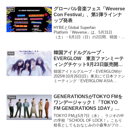
グローバル音楽フェス「Weverse
Asia
Con Festival」、第1弾ラインナ
ップ発表
HYBEとGlobal Superfan
Platform「Weverse」は、5月31日
（土）・6月1日（日）の2日間、韓国・仁
川永宗島のインスパイア・エンターテイ
ンメント・リゾートで開催する「2025
Weverse Con Festi...
韓国アイドルグループ・
Asia
EVERGLOW 東京ファンミーテ
ィングチケット9月23日販売開
始！
韓国アイドルグループ・EVERGLOWが
2025年10月26日(日）東京にて日本ファン
ミーティング「EVERGLOW ASIA
FANMEETING TOUR : 4EVERGLOW IN
TOKYO」を開催する。今回はソウル、大
阪、東京、...
GENERATIONSがTOKYO FMを
News
ワンデージャック！「TOKYO
FM GENERATIONS 1DAY」
2025年5月7日(水)放送
TOKYO FMは5月7日（水）、ラジオの中
の学校『SCHOOL OF LOCK！』こもり
校長としてもおなじみの小森隼がプロデ
ュースを手掛けた新曲『MY