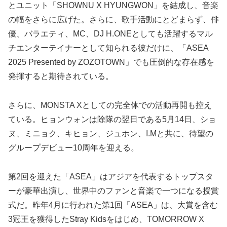
とユニット「SHOWNU X HYUNGWON」を結成し、音楽
の幅をさらに広げた。さらに、歌手活動にとどまらず、俳
優、バラエティ、MC、DJ H.ONEとしても活躍するマル
チエンターテイナーとして知られる彼だけに、「ASEA
2025 Presented by ZOZOTOWN」でも圧倒的な存在感を
発揮すると期待されている。
さらに、MONSTA Xとしての完全体での活動再開も控え
ている。ヒョンウォンは除隊の翌日である5月14日、ショ
ヌ、ミニョク、キヒョン、ジュホン、I.Mと共に、待望の
グループデビュー10周年を迎える。
第2回を迎えた「ASEA」はアジアを代表するトップスタ
ーが豪華出演し、世界中のファンと音楽で一つになる授賞
式だ。昨年4月に行われた第1回「ASEA」は、大賞を含む
3冠王を獲得したStray Kidsをはじめ、TOMORROW X