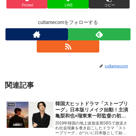
Pocket
LINE
コピー
cultamecomをフォローする
cultamecom
関連記事
韓国大ヒットドラマ「ストーブリ
Asia
ーグ」日本版リメイク始動！主演
亀梨和也×瑠東東一郎監督の初タ
ッグで、球団再建の裏側を描く！
2019年韓国の地上波放送局SBSで放送さ
れ社会現象を巻き起こしたドラマ「スト
ーブリーグ」がついに日本版として始