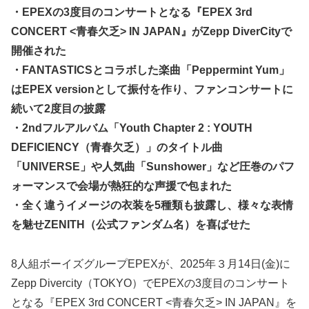
・EPEXの3度目のコンサートとなる『EPEX 3rd
CONCERT <青春欠乏> IN JAPAN』がZepp DiverCityで
開催された
・FANTASTICSとコラボした楽曲「Peppermint Yum」
はEPEX versionとして振付を作り、ファンコンサートに
続いて2度目の披露
・2ndフルアルバム「Youth Chapter 2 : YOUTH
DEFICIENCY（青春欠乏）」のタイトル曲
「UNIVERSE」や人気曲「Sunshower」など圧巻のパフ
ォーマンスで会場が熱狂的な声援で包まれた
・全く違うイメージの衣装を5種類も披露し、様々な表情
を魅せZENITH（公式ファンダム名）を喜ばせた
8人組ボーイズグループEPEXが、2025年３月14日(金)に
Zepp Divercity（TOKYO）でEPEXの3度目のコンサート
となる『EPEX 3rd CONCERT <青春欠乏> IN JAPAN』を