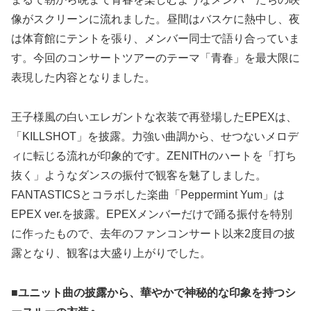
像がスクリーンに流れました。昼間はバスケに熱中し、夜
は体育館にテントを張り、メンバー同士で語り合っていま
す。今回のコンサートツアーのテーマ「青春」を最大限に
表現した内容となりました。
王子様風の白いエレガントな衣装で再登場したEPEXは、
「KILLSHOT」を披露。力強い曲調から、せつないメロデ
ィに転じる流れが印象的です。ZENITHのハートを「打ち
抜く」ようなダンスの振付で観客を魅了しました。
FANTASTICSとコラボした楽曲「Peppermint Yum」は
EPEX ver.を披露。EPEXメンバーだけで踊る振付を特別
に作ったもので、去年のファンコンサート以来2度目の披
露となり、観客は大盛り上がりでした。
■ユニット曲の披露から、華やかで神秘的な印象を持つシ