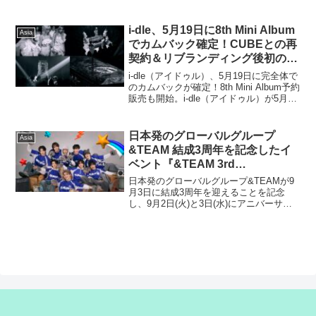
動。主演は亀梨和也、監督を瑠東東一郎
が務めます。韓国SBSで放送されたドラ
マ「ストーブリーグ」は、野球未経験の
i-dle、5月19日に8th Mini Album
Asia
GM(ゼネラルマネ...
でカムバック確定！CUBEとの再
契約＆リブランディング後初の完
全体カムバック。〜“G”の最後の
i-dle（アイドゥル）、5月19日に完全体で
章を終え、新たなストーリーを予
のカムバックが確定！8th Mini Album予約
販売も開始。i-dle（アイドゥル）が5月19
告〜
日に完全体でのカムバックが確定した。
所属事務所CUBE ENTERTAINMENTは2
日、公式S...
日本発のグローバルグループ
Asia
&TEAM 結成3周年を記念したイ
ベント『&TEAM 3rd
Anniversary [縁 DAY]』開催決
日本発のグローバルグループ&TEAMが9
定！7月18日(金)よりLUNÉ
月3日に結成3周年を迎えることを記念
し、9月2日(火)と3日(水)にアニバーサリ
Membership会員先行抽選受付開
ーイベント『&TEAM 3rd Anniversary 』
始！
をぴあアリーナMMにて開催します。そし
てこのたび、本イベントの...