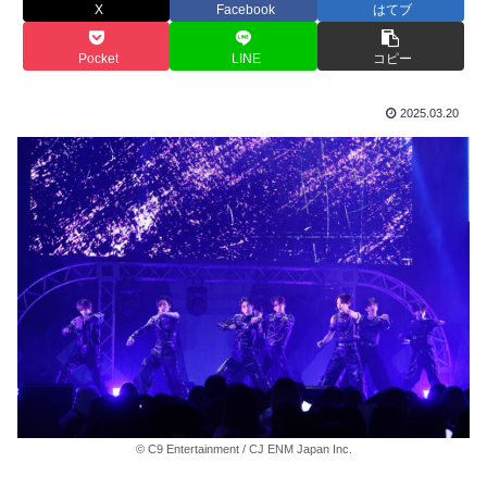
X
Facebook
はてブ
Pocket
LINE
コピー
2025.03.20
© C9 Entertainment / CJ ENM Japan Inc.