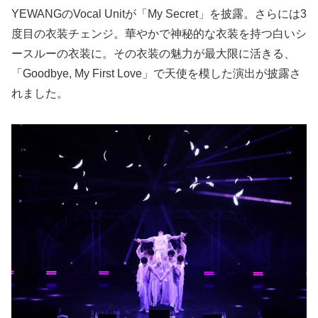
YEWANGのVocal Unitが「My Secret」を披露。さらには3
度目の衣装チェンジ。華やかで神秘的な衣装を持つ白いシ
ースルーの衣装に。その衣装の魅力が最大限に活きる、
「Goodbye, My First Love」で天使を模した演出が披露さ
れました。