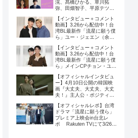
滉、髙橋ひかる、草川拓
弥、田畑智子、平原テツら
追加キャスト解禁！
【インタビュー＋コメント
動画】3.26から配信中！台
湾BL最新作「流星に願う僕
ら」ユー・ジェエン（余杰
恩）＆各務孝太（かがみこ
【インタビュー＋コメント
うた）インタビュー！サイ
動画】3.26から配信中！台
ン入りチェキ読プレも
湾BL最新作「流星に願う僕
ら」メインCPチョン・ユエ
シュエン（鍾岳軒）＆チュ
【オフィシャルインタビュ
ー・モンシュエン（初孟
ー】4月10日公開の韓国映
軒） インタビュー！サイン
画『大丈夫、大丈夫、大丈
入りチェキ読プレも
夫！』主人公・ポジティブ
少女イニョン役のイ・レが
【オフィシャルレポ】台湾
映画の見どころを紹介！
ドラマ「流星に願う僕ら」
プレミア上映会in台北レ
ポ Rakuten TVにて3/26～
日台同時独占配信中！