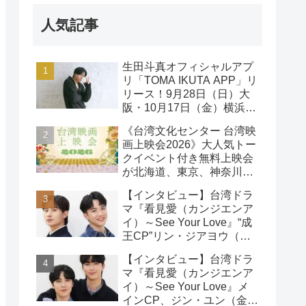
人気記事
生田斗真オフィシャルアプ
リ「TOMA IKUTA APP」リ
リース！9月28日（日）大
阪・10月17日（金）横浜に
て、第2回ファンミーティ
《台湾文化センター 台湾映
ング開催！
画上映会2026》大人気トー
クイベント付き無料上映会
が北海道、東京、神奈川、
京都、大阪の５都市で開催
【インタビュー】台湾ドラ
決定!
マ『看見愛（カンジエンア
イ）～See Your Love』“成
王CP”リン・ジアヨウ（林
家佑）＆エドウィン・リン
【インタビュー】台湾ドラ
（林詠傑）インタビュー
マ『看見愛（カンジエンア
イ）～See Your Love』メ
インCP、ジン・ユン（金