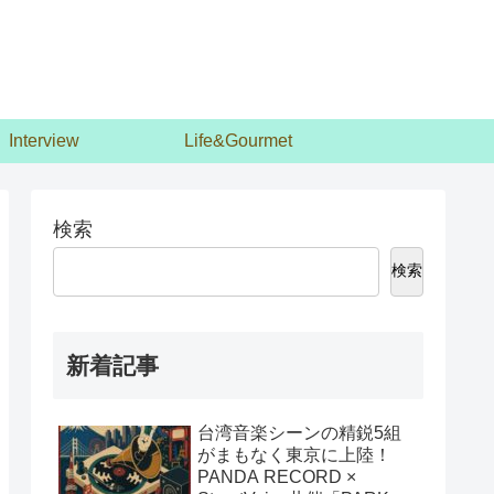
Interview
Life&Gourmet
検索
検索
新着記事
台湾音楽シーンの精鋭5組
がまもなく東京に上陸！
PANDA RECORD ×