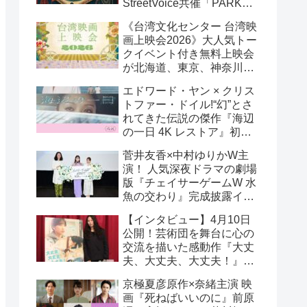
StreetVoice共催「PARK
PARK @ Tokyo」チケット
《台湾文化センター 台湾映
好評発売中！
画上映会2026》大人気トー
クイベント付き無料上映会
が北海道、東京、神奈川、
京都、大阪の５都市で開催
エドワード・ヤン × クリス
決定!
トファー・ドイル!“幻”とさ
れてきた伝説の傑作『海辺
の一日 4K レストア』初の
一般劇場公開決定！ 代表作
菅井友香×中村ゆりかW主
『恐怖分子 デジタルリマス
演！ 人気深夜ドラマの劇場
ター』上映も!
版『チェイサーゲームW 水
魚の交わり』完成披露イベ
ント公式レポ 一夜限りの
【インタビュー】4月10日
恋愛相談トーク開催！
公開！芸術団を舞台に心の
交流を描いた感動作『大丈
夫、大丈夫、大丈夫！』キ
ム・へヨン監督インタビュ
京極夏彦原作×奈緒主演 映
ー
画『死ねばいいのに』前原