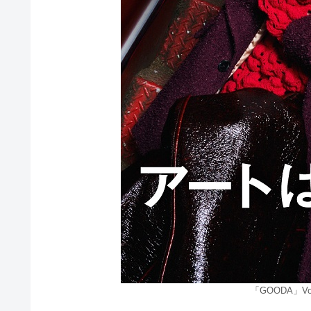
「GOODA」V