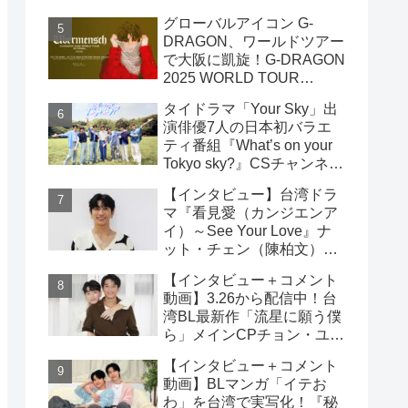
雲）& ライデン・リン（林
グローバルアイコン G-
宇）インタビュー
DRAGON、ワールドツアー
で大阪に凱旋！G-DRAGON
2025 WORLD TOUR
[Übermensch] IN OSAKA :
タイドラマ「Your Sky」出
ENCORE 9月23日(火・
演俳優7人の日本初バラエ
祝)18:00よりファンクラブ
ティ番組『What’s on your
先行受付開始！！
Tokyo sky?』CSチャンネ
ル・日テレプラスにて9月7
【インタビュー】台湾ドラ
日（日）19時30分 独占放
マ『看見愛（カンジエンア
送！！
イ）～See Your Love』ナ
ット・チェン（陳柏文）イ
ンタビュー
【インタビュー＋コメント
動画】3.26から配信中！台
湾BL最新作「流星に願う僕
ら」メインCPチョン・ユエ
シュエン（鍾岳軒）＆チュ
【インタビュー＋コメント
ー・モンシュエン（初孟
動画】BLマンガ「イテお
軒） インタビュー！サイン
わ」を台湾で実写化！『秘
入りチェキ読プレも