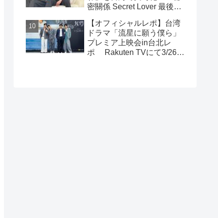
密關係 Secret Lover 最後の
約束』主演GUNO（王君
【オフィシャルレポ】台湾
豪）＆Chance（成晞）イン
ドラマ「流星に願う僕ら」
タビュー 12月26日(金)よ
プレミア上映会in台北レ
りシネマート新宿ほか全国
ポ Rakuten TVにて3/26～
公開！
日台同時独占配信中！