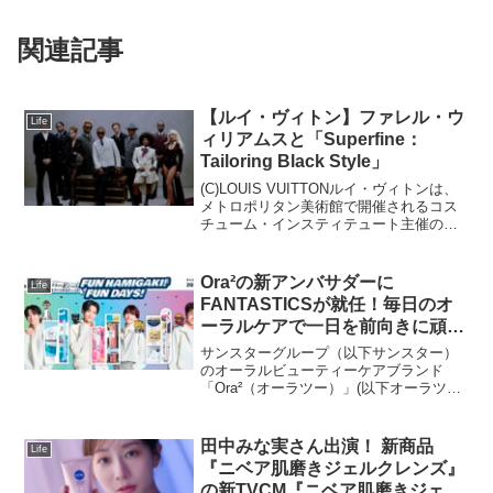
関連記事
【ルイ・ヴィトン】ファレル・ウ
Life
ィリアムスと「Superfine：
Tailoring Black Style」
(C)LOUIS VUITTONルイ・ヴィトンは、
メトロポリタン美術館で開催されるコス
チューム・インスティテュート主催の
2025年春展「Superfine: Tailoring Black
Style」のスポンサーを務めます。この展
覧会では...
Ora²の新アンバサダーに
Life
FANTASTICSが就任！毎日のオ
ーラルケアで一日を前向きに頑張
る女性にエールを送る新
サンスターグループ（以下サンスター）
WEBCM「FUN HAMIGAKI! FUN
のオーラルビューティーケアブランド
「Ora²（オーラツー）」(以下オーラツ
DAYS!」3月21日（金）より公
ー）は、FANTASTICSを期間限定のアン
開！数量限定コラボデザイン製品
バサダーに起用し、3月21日（金）より新
の発売やオリジナルグッズが当た
WEBCM「FUN HAMIGAKI! FUN...
田中みな実さん出演！ 新商品
Life
るキャンペーンも実施
『ニベア肌磨きジェルクレンズ』
の新TVCM『ニベア肌磨きジェル