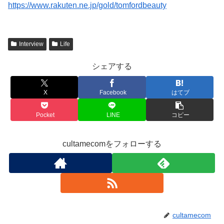
https://www.rakuten.ne.jp/gold/tomfordbeauty
Interview
Life
シェアする
X
Facebook
はてブ
Pocket
LINE
コピー
cultamecomをフォローする
cultamecom