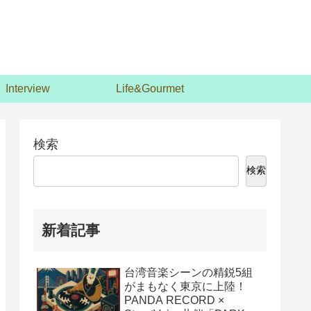
Interview
Life&Gourmet
検索
検索
新着記事
台湾音楽シーンの精鋭5組
がまもなく東京に上陸！
PANDA RECORD ×