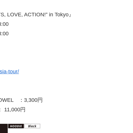
 LOVE, ACTION!” in Tokyo』
8:00
:00
sia-tour/
TOWEL ：3,300円
 11,000円