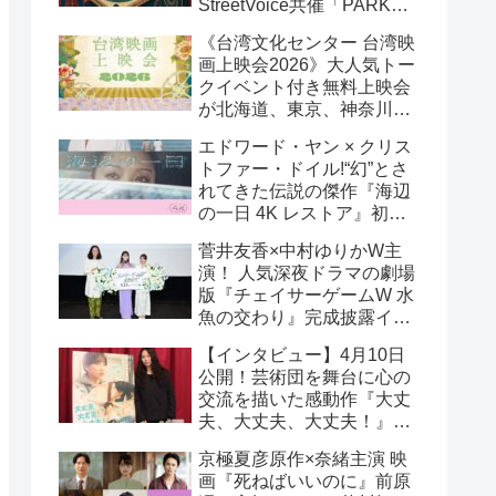
StreetVoice共催「PARK
PARK @ Tokyo」チケット
《台湾文化センター 台湾映
好評発売中！
画上映会2026》大人気トー
クイベント付き無料上映会
が北海道、東京、神奈川、
京都、大阪の５都市で開催
エドワード・ヤン × クリス
決定!
トファー・ドイル!“幻”とさ
れてきた伝説の傑作『海辺
の一日 4K レストア』初の
一般劇場公開決定！ 代表作
菅井友香×中村ゆりかW主
『恐怖分子 デジタルリマス
演！ 人気深夜ドラマの劇場
ター』上映も!
版『チェイサーゲームW 水
魚の交わり』完成披露イベ
ント公式レポ 一夜限りの
【インタビュー】4月10日
恋愛相談トーク開催！
公開！芸術団を舞台に心の
交流を描いた感動作『大丈
夫、大丈夫、大丈夫！』キ
ム・へヨン監督インタビュ
京極夏彦原作×奈緒主演 映
ー
画『死ねばいいのに』前原