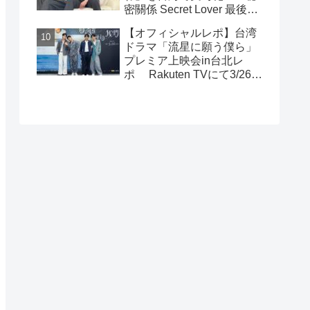
密關係 Secret Lover 最後の
約束』主演GUNO（王君
【オフィシャルレポ】台湾
豪）＆Chance（成晞）イン
ドラマ「流星に願う僕ら」
タビュー 12月26日(金)よ
プレミア上映会in台北レ
りシネマート新宿ほか全国
ポ Rakuten TVにて3/26～
公開！
日台同時独占配信中！