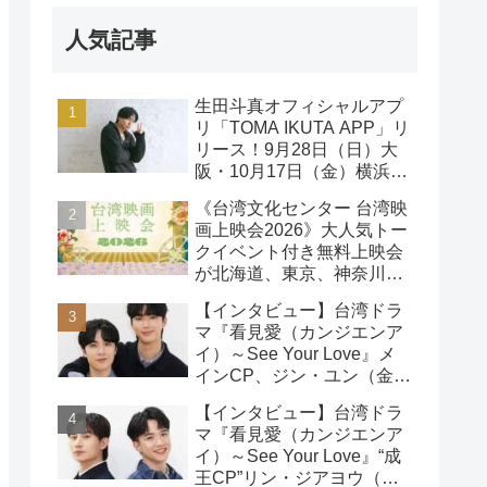
人気記事
生田斗真オフィシャルアプ
リ「TOMA IKUTA APP」リ
リース！9月28日（日）大
阪・10月17日（金）横浜に
て、第2回ファンミーティ
《台湾文化センター 台湾映
ング開催！
画上映会2026》大人気トー
クイベント付き無料上映会
が北海道、東京、神奈川、
京都、大阪の５都市で開催
【インタビュー】台湾ドラ
決定!
マ『看見愛（カンジエンア
イ）～See Your Love』メ
インCP、ジン・ユン（金
雲）& ライデン・リン（林
【インタビュー】台湾ドラ
宇）インタビュー
マ『看見愛（カンジエンア
イ）～See Your Love』“成
王CP”リン・ジアヨウ（林