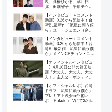
滉、髙橋ひかる、草川拓
弥、田畑智子、平原テツら
追加キャスト解禁！
【インタビュー＋コメント
動画】3.26から配信中！台
湾BL最新作「流星に願う僕
ら」ユー・ジェエン（余杰
恩）＆各務孝太（かがみこ
【インタビュー＋コメント
うた）インタビュー！サイ
動画】3.26から配信中！台
ン入りチェキ読プレも
湾BL最新作「流星に願う僕
ら」メインCPチョン・ユエ
シュエン（鍾岳軒）＆チュ
【オフィシャルインタビュ
ー・モンシュエン（初孟
ー】4月10日公開の韓国映
軒） インタビュー！サイン
画『大丈夫、大丈夫、大丈
入りチェキ読プレも
夫！』主人公・ポジティブ
少女イニョン役のイ・レが
【オフィシャルレポ】台湾
映画の見どころを紹介！
ドラマ「流星に願う僕ら」
プレミア上映会in台北レ
ポ Rakuten TVにて3/26～
日台同時独占配信中！