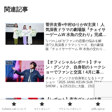
関連記事
菅井友香×中村ゆりかW主演！ 人
Report
気深夜ドラマの劇場版『チェイサ
ーゲームW 水魚の交わり』完成披
露イベント公式レポ 一夜限りの
“いつ×ふゆ”がファンの恋愛の悩みを解
恋愛相談トーク開催！
決!?人気深夜ドラマシリーズ、初の劇場
版『チェイサーゲーム W 水魚の交わり』
（5月15日全国公開）がついに完成！ 4月
15日には新宿バルト9にて“一夜限りの恋
愛相談トーク”と題した完成披露イベント
【オフィシャルレポート】チャ
Asia
が実...
ン・グンソク、自身初のトークシ
ョーでファンと交流！4月に幕張
イベントホールでソロライブの開
チャン・グンソクが自身初となるトーク
催も決定！
ショー『2025 JANG KEUN SUK TALK
SHOW 』を2月21日に大阪、23日に東京
で開催し、流暢な日本語でファンたちと
交流した。開演前に突如楽屋の映像が中
継されるサプライズからイベントは...
【レポート】夜市グルメが大集
Gourmet
合！「台湾祭in 東京スカイツリー
タウン2025」に行ってきまし
CulTame com について
サイトポリシー
プライバシーポリシー
お問い合わせ