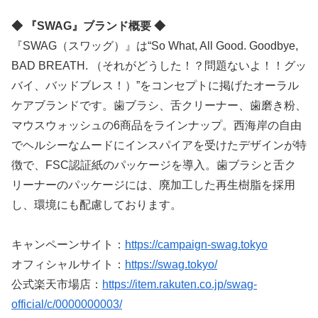
◆ 『SWAG』ブランド概要 ◆
『SWAG（スワッグ）』は“So What, All Good. Goodbye,
BAD BREATH. （それがどうした！？問題ないよ！！グッ
バイ、バッドブレス！）”をコンセプトに掲げたオーラル
ケアブランドです。歯ブラシ、舌クリーナー、歯磨き粉、
マウスウォッシュの6商品をラインナップ。西海岸の自由
でヘルシーなムードにインスパイアを受けたデザインが特
徴で、FSC認証紙のパッケージを導入。歯ブラシと舌ク
リーナーのパッケージには、廃加工した再生樹脂を採用
し、環境にも配慮しております。
キャンペーンサイト：
https://campaign-swag.tokyo
オフィシャルサイト：
https://swag.tokyo/
公式楽天市場店：
https://item.rakuten.co.jp/swag-
official/c/0000000003/