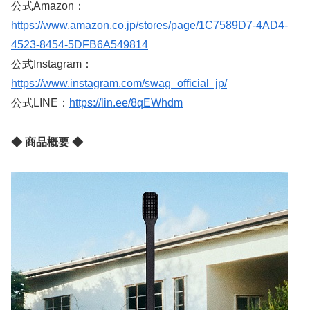
公式Amazon：
https://www.amazon.co.jp/stores/page/1C7589D7-4AD4-
4523-8454-5DFB6A549814
公式Instagram：
https://www.instagram.com/swag_official_jp/
公式LINE：
https://lin.ee/8qEWhdm
◆ 商品概要 ◆