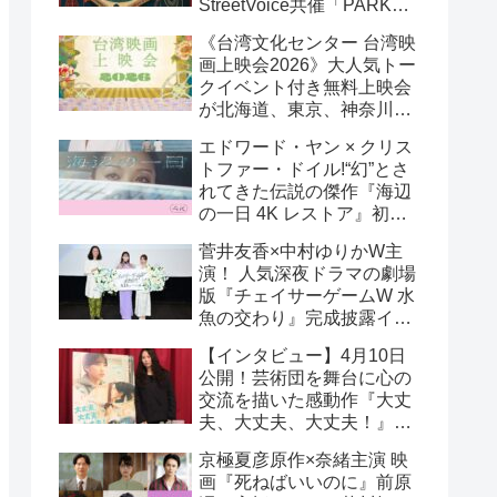
StreetVoice共催「PARK
PARK @ Tokyo」チケット
《台湾文化センター 台湾映
好評発売中！
画上映会2026》大人気トー
クイベント付き無料上映会
が北海道、東京、神奈川、
京都、大阪の５都市で開催
エドワード・ヤン × クリス
決定!
トファー・ドイル!“幻”とさ
れてきた伝説の傑作『海辺
の一日 4K レストア』初の
一般劇場公開決定！ 代表作
菅井友香×中村ゆりかW主
『恐怖分子 デジタルリマス
演！ 人気深夜ドラマの劇場
ター』上映も!
版『チェイサーゲームW 水
魚の交わり』完成披露イベ
ント公式レポ 一夜限りの
【インタビュー】4月10日
恋愛相談トーク開催！
公開！芸術団を舞台に心の
交流を描いた感動作『大丈
夫、大丈夫、大丈夫！』キ
ム・へヨン監督インタビュ
京極夏彦原作×奈緒主演 映
ー
画『死ねばいいのに』前原