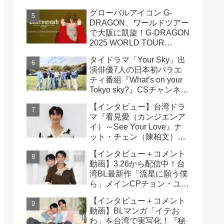
雲）& ライデン・リン（林
グローバルアイコン G-
宇）インタビュー
DRAGON、ワールドツアー
で大阪に凱旋！G-DRAGON
2025 WORLD TOUR
[Übermensch] IN OSAKA :
タイドラマ「Your Sky」出
ENCORE 9月23日(火・
演俳優7人の日本初バラエ
祝)18:00よりファンクラブ
ティ番組『What’s on your
先行受付開始！！
Tokyo sky?』CSチャンネ
ル・日テレプラスにて9月7
【インタビュー】台湾ドラ
日（日）19時30分 独占放
マ『看見愛（カンジエンア
送！！
イ）～See Your Love』ナ
ット・チェン（陳柏文）イ
ンタビュー
【インタビュー＋コメント
動画】3.26から配信中！台
湾BL最新作「流星に願う僕
ら」メインCPチョン・ユエ
シュエン（鍾岳軒）＆チュ
【インタビュー＋コメント
ー・モンシュエン（初孟
動画】BLマンガ「イテお
軒） インタビュー！サイン
わ」を台湾で実写化！『秘
入りチェキ読プレも