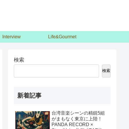
Interview
Life&Gourmet
検索
検索
新着記事
台湾音楽シーンの精鋭5組
がまもなく東京に上陸！
PANDA RECORD ×