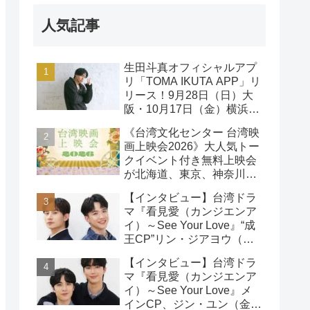
人気記事
生田斗真オフィシャルアプ
リ「TOMA IKUTA APP」リ
リース！9月28日（日）大
阪・10月17日（金）横浜に
て、第2回ファンミーティ
《台湾文化センター 台湾映
ング開催！
画上映会2026》大人気トー
クイベント付き無料上映会
が北海道、東京、神奈川、
京都、大阪の５都市で開催
【インタビュー】台湾ドラ
決定!
マ『看見愛（カンジエンア
イ）～See Your Love』“成
王CP”リン・ジアヨウ（林
家佑）＆エドウィン・リン
【インタビュー】台湾ドラ
（林詠傑）インタビュー
マ『看見愛（カンジエンア
イ）～See Your Love』メ
インCP、ジン・ユン（金