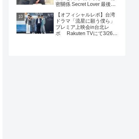
密關係 Secret Lover 最後の
約束』主演GUNO（王君
【オフィシャルレポ】台湾
豪）＆Chance（成晞）イン
ドラマ「流星に願う僕ら」
タビュー 12月26日(金)よ
プレミア上映会in台北レ
りシネマート新宿ほか全国
ポ Rakuten TVにて3/26～
公開！
日台同時独占配信中！