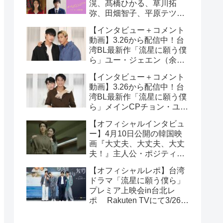
滉、髙橋ひかる、草川拓
弥、田畑智子、平原テツら
追加キャスト解禁！
【インタビュー＋コメント
動画】3.26から配信中！台
湾BL最新作「流星に願う僕
ら」ユー・ジェエン（余杰
恩）＆各務孝太（かがみこ
【インタビュー＋コメント
うた）インタビュー！サイ
動画】3.26から配信中！台
ン入りチェキ読プレも
湾BL最新作「流星に願う僕
ら」メインCPチョン・ユエ
シュエン（鍾岳軒）＆チュ
【オフィシャルインタビュ
ー・モンシュエン（初孟
ー】4月10日公開の韓国映
軒） インタビュー！サイン
画『大丈夫、大丈夫、大丈
入りチェキ読プレも
夫！』主人公・ポジティブ
少女イニョン役のイ・レが
【オフィシャルレポ】台湾
映画の見どころを紹介！
ドラマ「流星に願う僕ら」
プレミア上映会in台北レ
ポ Rakuten TVにて3/26～
日台同時独占配信中！