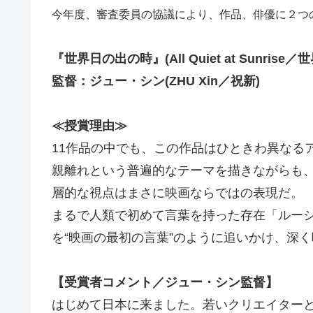
今年度、審査委員の協議により、作品、俳優に２つ
『世界日の出の時』(All Quiet at Sunris
監督：ジュー・シン(ZHU Xin／祝新)
≪授賞理由≫
11作品の中でも、この作品はひときわ異なる
親離れという普遍的なテーマを描きながらも
層的な視点はまさに映画ならではの表現だ。
まるで人類で初めて言葉を持った存在「ルー
を“映画の最初の言葉”のように追いかけ、深
【受賞者コメント／ジュー・シン監督】
はじめて日本に来ました。若いクリエイター