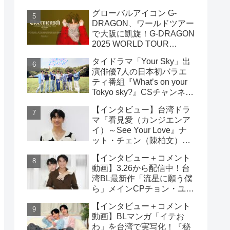
雲）& ライデン・リン（林
グローバルアイコン G-
宇）インタビュー
DRAGON、ワールドツアー
で大阪に凱旋！G-DRAGON
2025 WORLD TOUR
[Übermensch] IN OSAKA :
タイドラマ「Your Sky」出
ENCORE 9月23日(火・
演俳優7人の日本初バラエ
祝)18:00よりファンクラブ
ティ番組『What’s on your
先行受付開始！！
Tokyo sky?』CSチャンネ
ル・日テレプラスにて9月7
【インタビュー】台湾ドラ
日（日）19時30分 独占放
マ『看見愛（カンジエンア
送！！
イ）～See Your Love』ナ
ット・チェン（陳柏文）イ
ンタビュー
【インタビュー＋コメント
動画】3.26から配信中！台
湾BL最新作「流星に願う僕
ら」メインCPチョン・ユエ
シュエン（鍾岳軒）＆チュ
【インタビュー＋コメント
ー・モンシュエン（初孟
動画】BLマンガ「イテお
軒） インタビュー！サイン
わ」を台湾で実写化！『秘
入りチェキ読プレも