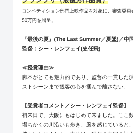
グランプリ（最優秀作品賞）
コンペティション部門上映作品を対象に、審査委員
50万円を贈呈。
『
最後の夏』(The Last Summer／夏墜)／中
監督：シー・レンフェイ(史任飛)
≪授賞理由≫
脚本がとても魅力的であり、監督の一貫した
ストシーンまで観客の心を掴んで離さない。
【受賞者コメント／シー・レンフェイ監督】
初来日で、大阪にもはじめて来ました。ここ
場ちかくの川沿いも歩き、風を感じていると