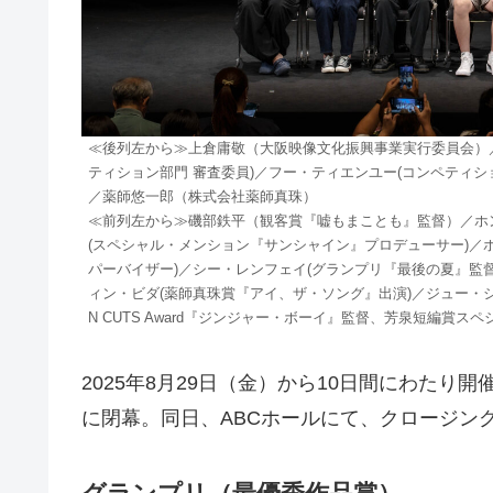
≪後列左から≫上倉庸敬（大阪映像文化振興事業実行委員会）
ティション部門 審査委員)／フー・ティエンユー(コンペティシ
／薬師悠一郎（株式会社薬師真珠）
≪前列左から≫磯部鉄平（観客賞『嘘もまことも』監督）／ホ
(スペシャル・メンション『サンシャイン』プロデューサー)／
パーバイザー)／シー・レンフェイ(グランプリ『最後の夏』監督
ィン・ビダ(薬師真珠賞『アイ、ザ・ソング』出演)／ジュー・シ
N CUTS Award『ジンジャー・ボーイ』監督、芳泉短編賞
2025年8月29日（金）から10日間にわたり
に閉幕。同日、ABCホールにて、クロージン