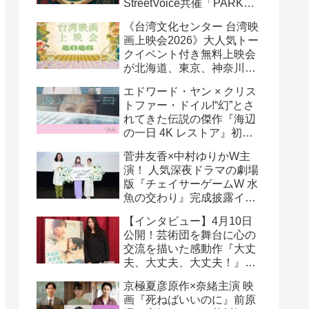
StreetVoice共催「PARK
PARK @ Tokyo」チケット
《台湾文化センター 台湾映
好評発売中！
画上映会2026》大人気トー
クイベント付き無料上映会
が北海道、東京、神奈川、
京都、大阪の５都市で開催
エドワード・ヤン × クリス
決定!
トファー・ドイル!“幻”とさ
れてきた伝説の傑作『海辺
の一日 4K レストア』初の
一般劇場公開決定！ 代表作
菅井友香×中村ゆりかW主
『恐怖分子 デジタルリマス
演！ 人気深夜ドラマの劇場
ター』上映も!
版『チェイサーゲームW 水
魚の交わり』完成披露イベ
ント公式レポ 一夜限りの
【インタビュー】4月10日
恋愛相談トーク開催！
公開！芸術団を舞台に心の
交流を描いた感動作『大丈
夫、大丈夫、大丈夫！』キ
ム・へヨン監督インタビュ
京極夏彦原作×奈緒主演 映
ー
画『死ねばいいのに』前原