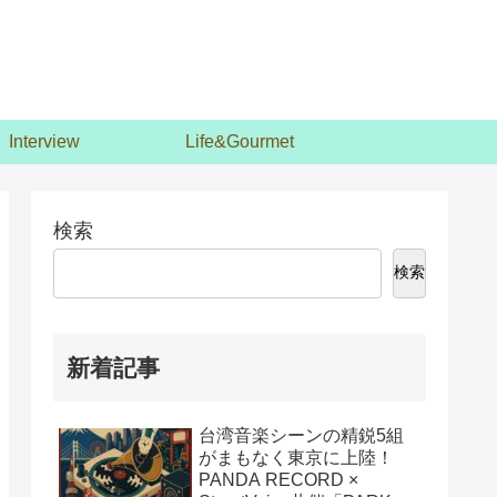
Interview
Life&Gourmet
検索
検索
新着記事
台湾音楽シーンの精鋭5組
がまもなく東京に上陸！
PANDA RECORD ×