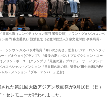
／日高七海（コンペティション部門 審査委員）／ワン・グォシン(コンペ
ョン部門 審査委員)／難波弘之（公益財団法人芳泉文化財団 事務局長）
ン・ソンウン(来るべき才能賞『寒いのが好き』監督)／ジオ・ロムンタッ
ホー・グオウェイ(グランプリ『最後の夏』ポストプロダクション・スー
) ／リン・ボーユー(グランプリ『最後の夏』プロデューサー)／タンデ
ン(スペシャル・メンション『世界日の出の時』監督)／田中未来(JAPA
スペシャル・メンション『ブルーアンバー』監督)
開催された第21回大阪アジアン映画祭が9月10日（日）
グ・セレモニーが行われました。