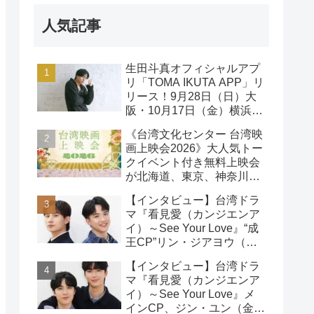
人気記事
生田斗真オフィシャルアプ
リ「TOMA IKUTA APP」リ
リース！9月28日（日）大
阪・10月17日（金）横浜に
て、第2回ファンミーティ
《台湾文化センター 台湾映
ング開催！
画上映会2026》大人気トー
クイベント付き無料上映会
が北海道、東京、神奈川、
京都、大阪の５都市で開催
【インタビュー】台湾ドラ
決定!
マ『看見愛（カンジエンア
イ）～See Your Love』“成
王CP”リン・ジアヨウ（林
家佑）＆エドウィン・リン
【インタビュー】台湾ドラ
（林詠傑）インタビュー
マ『看見愛（カンジエンア
イ）～See Your Love』メ
インCP、ジン・ユン（金