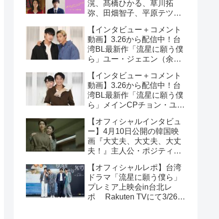
滉、髙橋ひかる、草川拓
弥、田畑智子、平原テツら
追加キャスト解禁！
【インタビュー＋コメント
動画】3.26から配信中！台
湾BL最新作「流星に願う僕
ら」ユー・ジェエン（余杰
恩）＆各務孝太（かがみこ
【インタビュー＋コメント
うた）インタビュー！サイ
動画】3.26から配信中！台
ン入りチェキ読プレも
湾BL最新作「流星に願う僕
ら」メインCPチョン・ユエ
シュエン（鍾岳軒）＆チュ
【オフィシャルインタビュ
ー・モンシュエン（初孟
ー】4月10日公開の韓国映
軒） インタビュー！サイン
画『大丈夫、大丈夫、大丈
入りチェキ読プレも
夫！』主人公・ポジティブ
少女イニョン役のイ・レが
【オフィシャルレポ】台湾
映画の見どころを紹介！
ドラマ「流星に願う僕ら」
プレミア上映会in台北レ
ポ Rakuten TVにて3/26～
日台同時独占配信中！