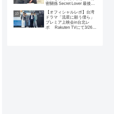
密關係 Secret Lover 最後の
約束』主演GUNO（王君
【オフィシャルレポ】台湾
豪）＆Chance（成晞）イン
ドラマ「流星に願う僕ら」
タビュー 12月26日(金)よ
プレミア上映会in台北レ
りシネマート新宿ほか全国
ポ Rakuten TVにて3/26～
公開！
日台同時独占配信中！