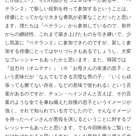
た作品という、その作品がもつエネルギーがある中、『ベ
テラン２』で新しい役割を持って参加するということは、
俳優にとってかなり大きな勇気が必要なことだったと思い
ます。僕たちは『ベテラン』から参加しているので、前作
からの継続性、これまで築き上げたものを引き継いで、少
し気楽に『ベテラン２』に参加できたのですが、新しく参
加する俳優にとってはやりづらさもあるでしょうし、大変
なプレッシャーもあったかと思います。また、韓国では
『엄친아（オムチナ）』（※「お母さんの友達の息子」と
いう意味だが「なんでもできる完璧な男の子」「いくら頑
張っても勝てない存在」などの意味で使われる）という言
葉があるのですが、チョン・へインさんと言えば、その言
葉のような全てを兼ね備えた自慢の息子というイメージが
強く、それで知られている方でしたので、そんなイメージ
を持ったへインさんが悪役を演じるということに対するプ
レッシャーもあったと思います。でも今回映画をご覧いた